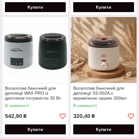
Купити
Купити
Воскоплав баночний для
Воскоплав баночний для
депіляції WAX PRO із
депіляції SS-002A з
дисплеєм потужністю 35 Вт.
керамічною чашею 200мл
потужністю 100 Вт
В наявності
В наявності
542,90
320,40
₴
₴
Купити
Купити