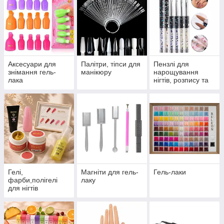
Аксесуари для
Палітри, тіпси для
Пензлі для
знімання гель-
манікюру
нарощування
лака
нігтів, розпису та
малювання
Гелі,
Магніти для гель-
Гель-лаки
фарби,полігелі
лаку
для нігтів