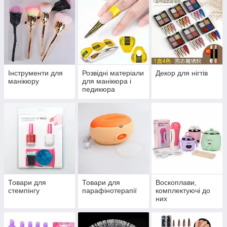
Інструменти для
Розвідні матеріали
Декор для нігтів
манікюру
для манікюра і
педикюра
Товари для
Товари для
Воскоплави,
стемпінгу
парафінотерапії
комплектуючі до
них