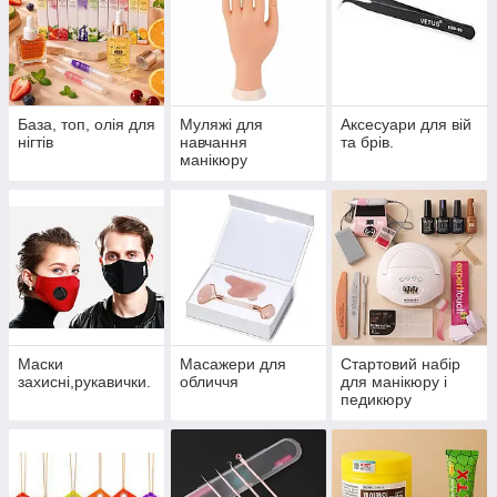
База, топ, олія для
Муляжі для
Аксесуари для вій
нігтів
навчання
та брів.
манікюру
Маски
Масажери для
Стартовий набір
захисні,рукавички.
обличчя
для манікюру і
педикюру