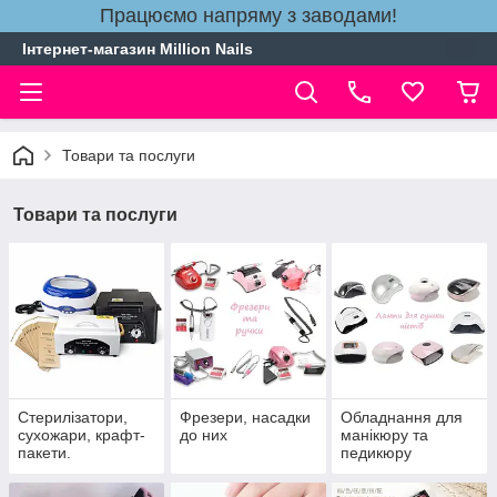
Працюємо напряму з заводами!
Інтернет-магазин Million Nails
Товари та послуги
Товари та послуги
Стерилізатори,
Фрезери, насадки
Обладнання для
сухожари, крафт-
до них
манікюру та
пакети.
педикюру