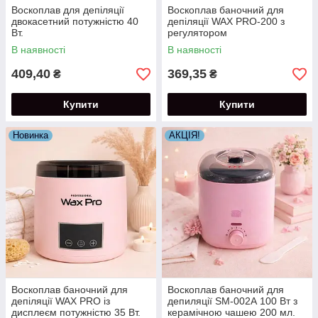
Воскоплав для депіляції
Воскоплав баночний для
двокасетний потужністю 40
депіляції WAX PRO-200 з
Вт.
регулятором
В наявності
В наявності
409,40
369,35
₴
₴
Купити
Купити
Новинка
АКЦІЯ!
Воскоплав баночний для
Воскоплав баночний для
депіляції WAX PRO із
депиляції SM-002А 100 Вт з
дисплеєм потужністю 35 Вт.
керамічною чашею 200 мл.