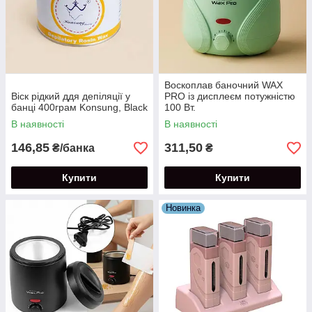
Воскоплав баночний WAX
Віск рідкий ддя депіляції у
PRO із дисплеєм потужністю
банці 400грам Konsung, Black
100 Вт.
В наявності
В наявності
146,85
311,50
₴/банка
₴
Купити
Купити
Новинка