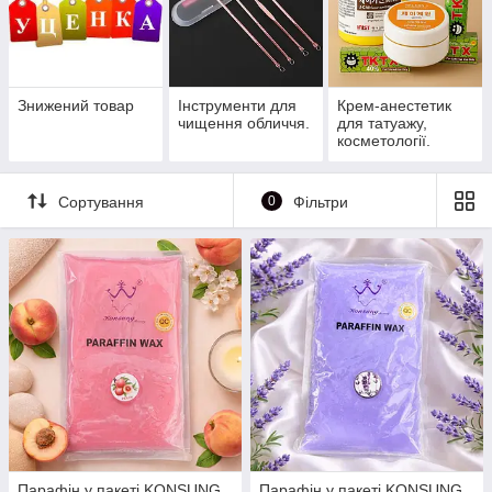
Знижений товар
Інструменти для
Крем-анестетик
чищення обличчя.
для татуажу,
косметології.
Сортування
0
Фільтри
Парафін у пакеті KONSUNG
Парафін у пакеті KONSUNG