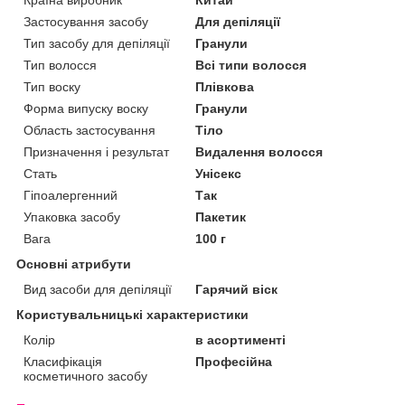
Застосування засобу
Для депіляції
Тип засобу для депіляції
Гранули
Тип волосся
Всі типи волосся
Тип воску
Плівкова
Форма випуску воску
Гранули
Область застосування
Тіло
Призначення і результат
Видалення волосся
Стать
Унісекс
Гіпоалергенний
Так
Упаковка засобу
Пакетик
Вага
100 г
Основні атрибути
Вид засоби для депіляції
Гарячий віск
Користувальницькі характеристики
Колір
в асортименті
Класифікація
Професійна
косметичного засобу