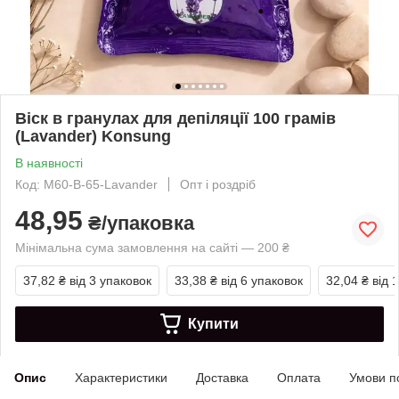
Віск в гранулах для депіляції 100 грамів
(Lavander) Konsung
В наявності
Код: M60-B-65-Lavander
Опт і роздріб
48,95
₴/упаковка
Мінімальна сума замовлення на сайті — 200 ₴
37,82 ₴
від 3 упаковок
33,38 ₴
від 6 упаковок
32,04 ₴
від 
Купити
Опис
Характеристики
Доставка
Оплата
Умови п