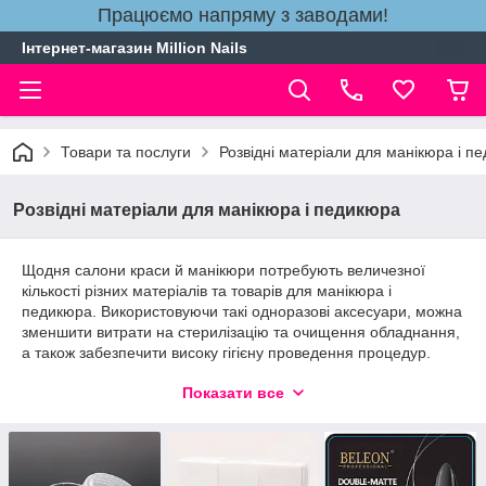
Працюємо напряму з заводами!
Інтернет-магазин Million Nails
Товари та послуги
Розвідні матеріали для манікюра і п
Розвідні матеріали для манікюра і педикюра
Щодня салони краси й манікюри потребують величезної
кількості різних матеріалів та товарів для манікюра і
педикюра. Використовуючи такі одноразові аксесуари, можна
зменшити витрати на стерилізацію та очищення обладнання,
а також забезпечити високу гігієну проведення процедур.
На сторінках Інтернет-магазину Million Nails ви зможете
Показати все
придбати понад 28 різних видів тари, типс та інших витратних
матеріалів для манікюра/ для педикюра від надійних
виробників. Всі Манікюра і педикюра в Україні розносять
товари протягом кількох робочих днів!