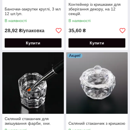
Контейнер із кришками для
Баночки-закрутки круглі, 3 мл
зберігання декору, на 12
12 шт./уп.
секцій.
В наявності
В наявності
28,92
35,60
₴/упаковка
₴
Купити
Купити
Акция!
Скляний стаканчик для
змішування фарби, хни.
Скляний стаканчик з кришкою