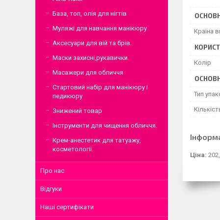
База, топ, олія для нігтів
ОСНОВН
Муляжі для навчання манікюру
Країна 
Аксесуари для вій та брів.
КОРИСТ
Маски захисні,рукавички.
Колір
Масажери для обличчя
ОСНОВН
Стартовий набір для манікюру і
Тип упа
педикюру
Кількіст
Знижений товар
Інструменти для чищення обличчя.
Інформ
Крем-анестетик для татуажу,
косметології.
Ціна:
202,
Про нас
Відгуки
Наші сертифікати