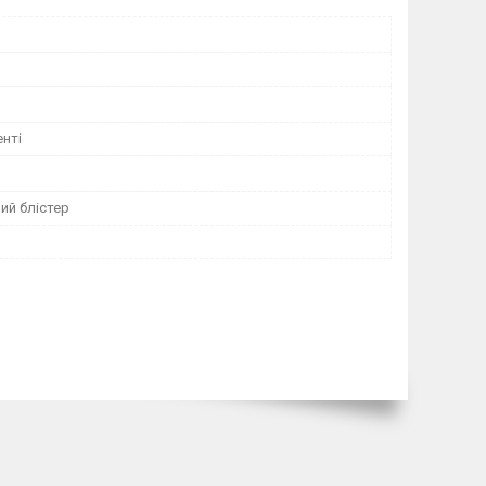
нті
ий блістер