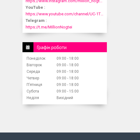
https://www.instagram.com/million_nogtei/
YouTube
https://www.youtube.com/channel/UC-1T1fDjup0Xjod3xHodyYQ
Telegram
https://t.me/MillionNogtei
Графік роботи
Понеділок
09:00
18:00
Вівторок
09:00
18:00
Середа
09:00
18:00
Четвер
09:00
18:00
Пʼятниця
09:00
18:00
Субота
09:00
15:00
Неділя
Вихідний