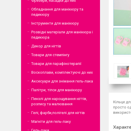
Фрезери, насадки до них
Обладнання для манікюру та
педикюру
Інструменти для манікюру
Розвідні матеріали для манікюра і
педикюра
Декор для нігтів
Товари для стемпінгу
Товари для парафінотерапії
Воскоплави, комплектуючі до них
Аксесуари для знімання гель-лака
Палітри, тіпси для манікюру
Пензлі для нарощування нігтів,
Кільце дл
розпису та малювання
просто од
використо
Гелі, фарби,полігелі для нігтів
Магніти для гель-лаку
Характ
Гель-лаки