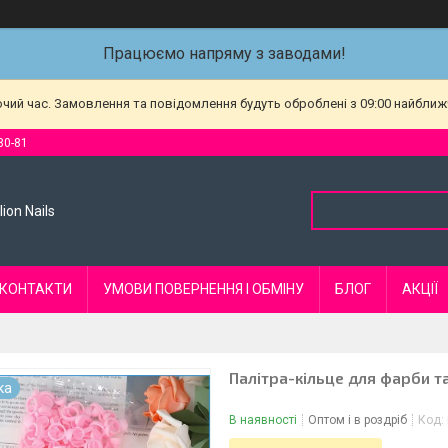
Працюємо напряму з заводами!
очий час. Замовлення та повідомлення будуть оброблені з 09:00 найближч
80-81
ion Nails
КОНТАКТИ
УМОВИ ПОВЕРНЕННЯ І ОБМІНУ
БЛОГ
АКЦІЇ
Палітра-кільце для фарби т
ка
В наявності
Оптом і в роздріб
Код: