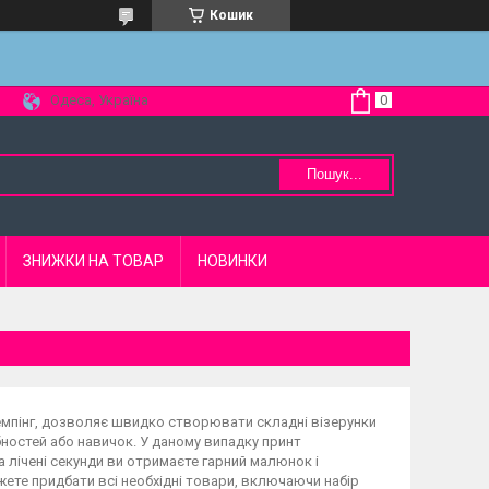
Кошик
Одеса, Україна
Пошук...
ЗНИЖКИ НА ТОВАР
НОВИНКИ
темпінг, дозволяє швидко створювати складні візерунки
бностей або навичок. У даному випадку принт
а лічені секунди ви отримаєте гарний малюнок і
ожете придбати всі необхідні товари, включаючи набір