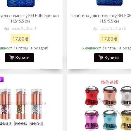
 для стемпінгу BELEON, Бренди
Пластина для стемпінгу BELEO
11.5*5.5 см
11.5*5.5 см
Louis Vuiitton-3
Louis Vuiitton-2
17,80 ₴
17,80 ₴
Оптом і в роздріб
Оптом і в роз
явності
В наявності
Купити
Купити