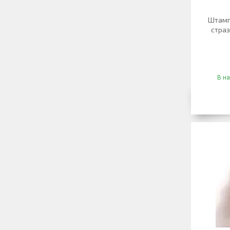
Штамп 
страз
В на