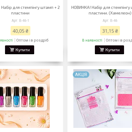
Набір для стемпінгу штамп + 2
НОВИНКА! Набір для стемпінгу 
пластини
пластини. (Хамелеон)
В-46-1
В-46
40,05 ₴
31,15 ₴
Оптом і в роздріб
Оптом і в роз
явності
В наявності
Купити
Купити
АКЦІЯ