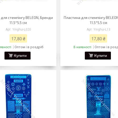
 для стемпінгу BELEON, Бренди
Пластина для стемпінгу BELEO
11.5*5.5 см
11.5*5.5 см
Yinghui-L020
Yinghui-L13
17,80 ₴
17,80 ₴
Оптом і в роздріб
Оптом і в роз
явності
В наявності
Купити
Купити