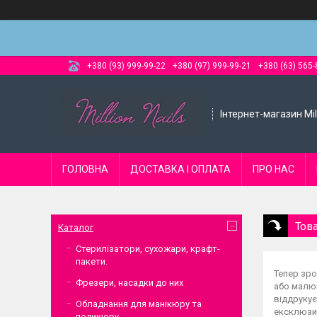
+380 (93) 999-99-22
+380 (97) 999-99-21
+380 (63) 565-
Інтернет-магазин Mill
ГОЛОВНА
ДОСТАВКА І ОПЛАТА
ПРО НАС
Тов
Каталог
Стерилізатори, сухожари, крафт-
пакети.
Тепер зро
Фрезери, насадки до них
або малюн
віддрукує
Обладнання для манікюру та
ексклюзив
педикюру