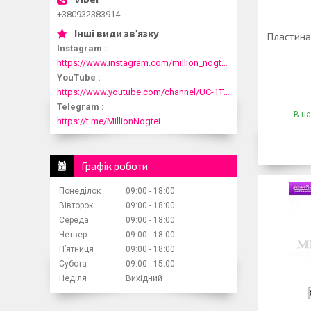
+380932383914
Пластина
Instagram
https://www.instagram.com/million_nogtei/
YouTube
https://www.youtube.com/channel/UC-1T1fDjup0Xjod3xHodyYQ
Telegram
В на
https://t.me/MillionNogtei
Графік роботи
Понеділок
09:00
18:00
Вівторок
09:00
18:00
Середа
09:00
18:00
Четвер
09:00
18:00
Пʼятниця
09:00
18:00
Субота
09:00
15:00
Неділя
Вихідний