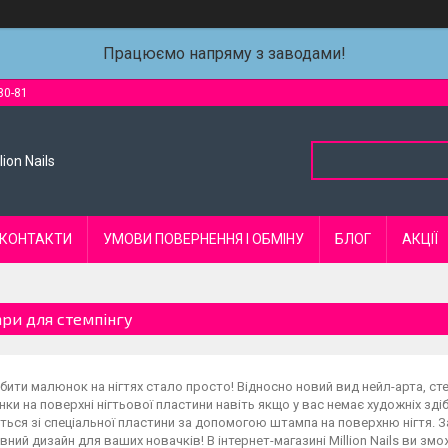
Працюємо напряму з заводами!
80-81
ion Nails
КОНТАКТИ
УМОВИ ПОВЕРНЕННЯ І ОБМІНУ
БЛОГ
АКЦІЇ
ари для стемпінгу
бити малюнок на нігтях стало просто! Відносно новий вид нейл-арта, с
ки на поверхні нігтьової пластини навіть якщо у вас немає художніх зді
ться зі спеціальної пластини за допомогою штампа на поверхню нігтя. З
ний дизайн для ваших новачків! В інтернет-магазині Million Nails ви зм