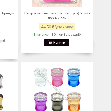
N, Бренди
Набір для стемпінгу, 5 в 1 (яблуко) білий і
чорний лак
44,50 ₴/упаковка
Оптом і в роздріб
В наявності
дріб
Купити