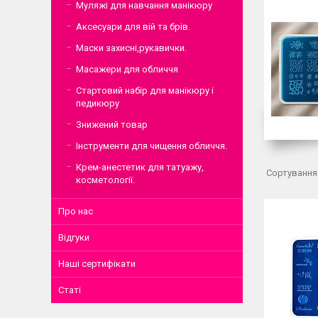
Муляжі для навчання манікюру
Аксесуари для вій та брів.
Маски захисні,рукавички.
Масажери для обличчя
Стартовий набір для манікюру і
педикюру
Знижений товар
Інструменти для чищення обличчя.
Крем-анестетик для татуажу,
косметології.
Про нас
Відгуки
Наші сертифікати
Статі