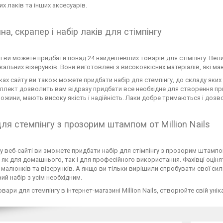
их лаків та інших аксесуарів.
а, скрапер і набір лаків для стімпінгу
і ви можете придбати понад 24 найдешевших товарів для стімпінгу. В
ікальних візерунків. Вони виготовлені з високоякісних матеріалів, які ма
ках сайту ви також можете придбати набір для стемпінгу, до складу яких
плект дозволить вам відразу придбати все необхідне для створення при
ожини, мають високу якість і надійність. Лаки добре тримаються і до
для стемпінгу з прозорим штампом от Million Nails
 веб-сайті ви зможете придбати набір для стімпінгу з прозорим штампом 
 як для домашнього, так і для професійного використання. Фахівці оці
 малюнків та візерунків. А якщо ви тільки вирішили спробувати свої си
ий набір з усім необхідним.
овари для стемпінгу в інтернет-магазині Million Nails, створюйте свій уні