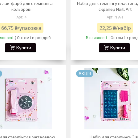
р лак-фарб для стемпинга
Набір для стемпінгу пластина
кольорові
скрапер Naill Art
4
N A-1
66,75 ₴/упаковка
22,25 ₴/набір
Оптом і в роздріб
Оптом і в роз
явності
В наявності
Купити
Купити
АКЦІЯ
 для стемпінгу з металевою
Набір для стемпингу 3 в