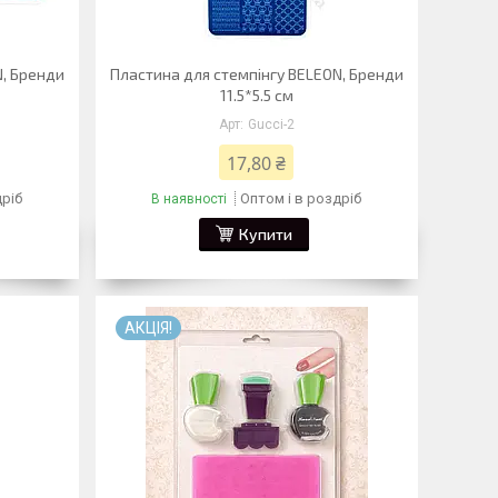
N, Бренди
Пластина для стемпінгу BELEON, Бренди
11.5*5.5 см
Gucci-2
17,80 ₴
дріб
Оптом і в роздріб
В наявності
Купити
АКЦІЯ!