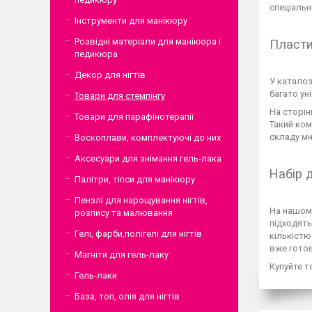
спеціальн
Інструменти для манікюру
Розвідні матеріали для манікюра і
Пластин
педикюра
Декор для нігтів
У каталоз
багато ун
Товари для стемпінгу
На сторін
Товари для парафінотерапії
Такий ком
складу мн
Воскоплави, комплектуючі до них
Аксесуари для знімання гель-лака
Набір 
Палітри, тіпси для манікюру
Пензлі для нарощування нігтів,
На нашому
розпису та малювання
підходять
Гелі, фарби,полігелі для нігтів
кількістю
вже готов
Магніти для гель-лаку
Купуйте т
Гель-лаки
База, топ, олія для нігтів