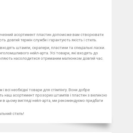
еличезний асортимент пластин допоможе вам створювати
ють довгий термін служби і гарантують якість і стиль.
 входять штампи, скрапери, пластини та спеціальні ласки.
голомшливого нейл-арта. Усі товари, які входять до
зволяють насолодитися отриманим малюнком довгий час.
і всі необхідні товари для стімпінгу. Вони добре
нять наш асортимент прозорих штампів і пластин з великою
ли в цьому вигляді нейл-арта, ми рекомендуємо придбати
кальний стиль!