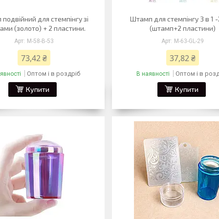
подвійний для стемпінгу зі
Штамп для стемпінгу 3 в 1 
ами (золото) + 2 пластини.
(штамп+2 пластини)
М-58-В-53
М-63-GL-29
73,42 ₴
37,82 ₴
Оптом і в роздріб
Оптом і в роз
явності
В наявності
Купити
Купити