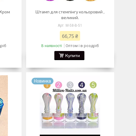
-Хром
Штамп для стемпінгу кольоровий ,
великий.
М-58-В-51
66,75 ₴
дріб
Оптом і в роздріб
В наявності
Купити
Новинка