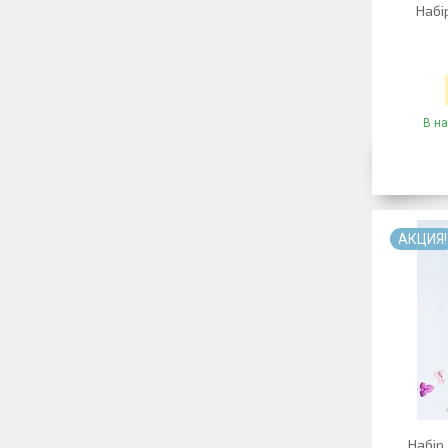
Набі
В на
АКЦИЯ!
Набір