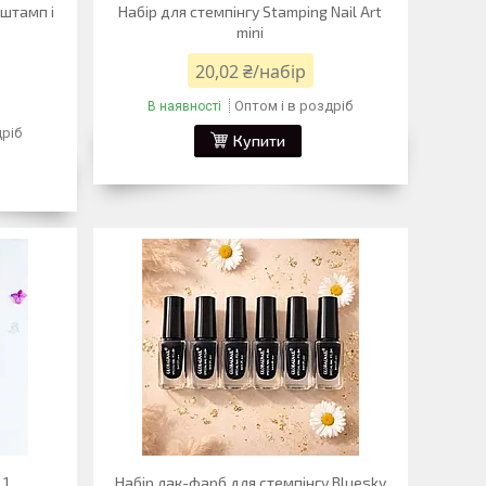
,штамп і
Набір для стемпінгу Stamping Nail Art
mini
20,02 ₴/набір
Оптом і в роздріб
В наявності
дріб
Купити
 1
Набір лак-фарб для стемпінгу Bluesky