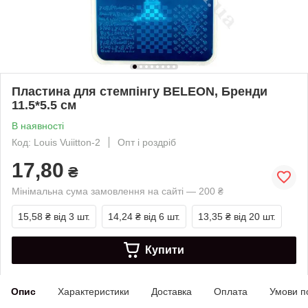
Пластина для стемпінгу BELEON, Бренди
11.5*5.5 см
В наявності
Код: Louis Vuiitton-2
Опт і роздріб
17,80
₴
Мінімальна сума замовлення на сайті — 200 ₴
15,58 ₴
від 3 шт.
14,24 ₴
від 6 шт.
13,35 ₴
від 20 шт.
Купити
Опис
Характеристики
Доставка
Оплата
Умови п