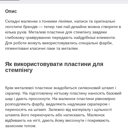
Опис
Складні малюнки з тонкими лініями, написи та оригінальні
логотипи брендів — тепер такі nail-дизайни можна створити в
кілька рухів. Металеві пластини для стемпінгу завдяки
глибокому гравіруванню передають найдрібніші елементи.
Для роботи можуть використовуватись спеціальні фарби,
пігментовані класичні лаки та металіки.
Як використовувати пластини для
стемпінгу
Крім металевої пластини знадобиться силіконовий штамп і
скрапер. На підготовлену нігтьову пластину наносять базовий
шар і дають просохнути. На малюнок пластини рівномірно
розподіляють фарбу, видаляють надлишки скрапером і
переносять на штамп. Залежно від матеріалу і щільності
штампа його перекочують або натискають. Малюнок
відбивають на нігті, дають йому висохнути і покривають
захисним топом.