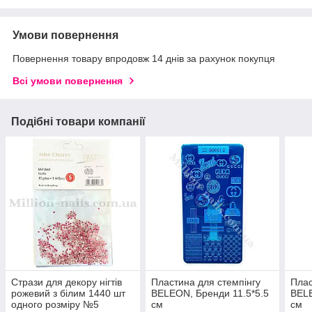
Умови повернення
Повернення товару впродовж 14 днів за рахунок покупця
Всі умови повернення
Подібні товари компанії
Стрази для декору нігтів
Пластина для стемпінгу
Плас
рожевий з білим 1440 шт
BELEON, Бренди 11.5*5.5
BELE
одного розміру №5
см
см