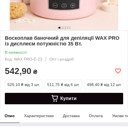
Воскоплав баночний для депіляції WAX PRO
із дисплеєм потужністю 35 Вт.
В наявності
Код: WAX PRO-E-23
Опт і роздріб
542,90
₴
525,10 ₴
від 3 шт.
511,75 ₴
від 6 шт.
498,40 ₴
від 12 шт.
Купити
Опис
Характеристики
Доставка
Оплата
Умови п