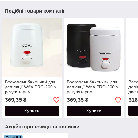
Подібні товари компанії
Воскоплав баночний для
Воскоплав баночний для
Воск
депіляції WAX PRO-200 з
депіляції WAX PRO-200 з
депі
регулятором
регулятором
дисп
Вт.
369,35
369,35
318
₴
₴
Купити
Купити
Акційні пропозиції та новинки
Новинка