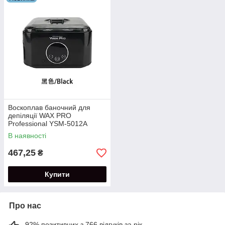
Воскоплав баночний для
депіляції WAX PRO
Professional YSM-5012A
потужністю 100 Вт.
В наявності
467,25
₴
Купити
Про нас
92% позитивних з 766 відгуків за рік