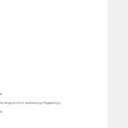
й
ля апаратного манікюру/педикюру
ий