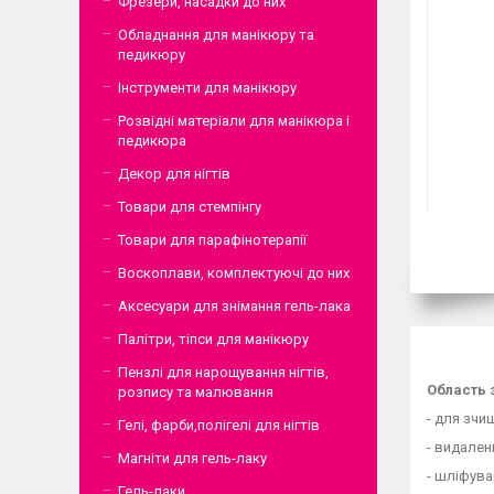
Фрезери, насадки до них
Обладнання для манікюру та
педикюру
Інструменти для манікюру
Розвідні матеріали для манікюра і
педикюра
Декор для нігтів
Товари для стемпінгу
Товари для парафінотерапії
Воскоплави, комплектуючі до них
Аксесуари для знімання гель-лака
Палітри, тіпси для манікюру
Пензлі для нарощування нігтів,
Область 
розпису та малювання
- для зчищ
Гелі, фарби,полігелі для нігтів
- видален
Магніти для гель-лаку
- шліфува
Гель-лаки