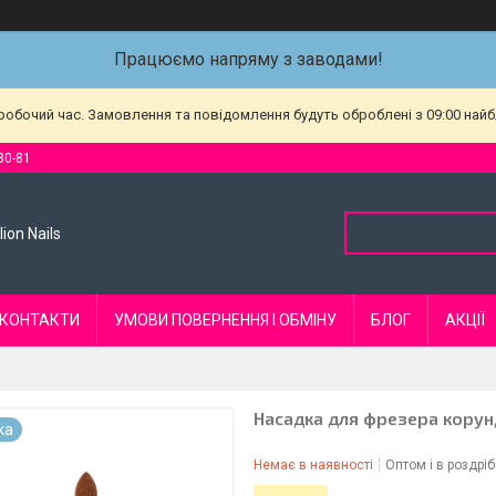
Працюємо напряму з заводами!
еробочий час. Замовлення та повідомлення будуть оброблені з 09:00 найб
80-81
ion Nails
КОНТАКТИ
УМОВИ ПОВЕРНЕННЯ І ОБМІНУ
БЛОГ
АКЦІЇ
Насадка для фрезера корун
ка
Немає в наявності
Оптом і в роздріб