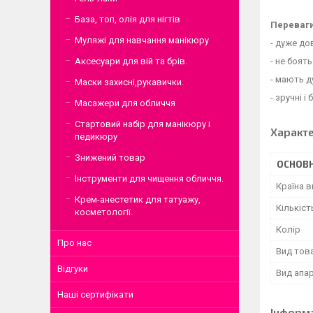
База, топ, олія для нігтів
Переваги
Муляжі для навчання манікюру
- дуже дов
- не боят
Аксесуари для вій та брів.
- мають 
Маски захисні,рукавички.
- зручні і
Масажери для обличчя
Стартовий набір для манікюру і
Характ
педикюру
Знижений товар
ОСНОВН
Інструменти для чищення обличчя.
Країна 
Крем-анестетик для татуажу,
Кількіст
косметології.
Колір
Про нас
Вид тов
Відгуки
Вид апа
Наші сертифікати
Інформ