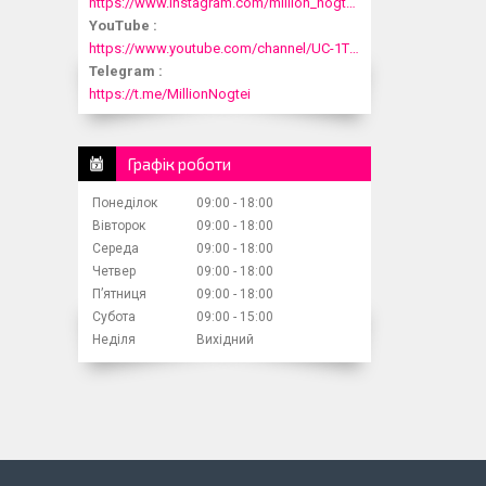
https://www.instagram.com/million_nogtei/
YouTube
https://www.youtube.com/channel/UC-1T1fDjup0Xjod3xHodyYQ
Telegram
https://t.me/MillionNogtei
Графік роботи
Понеділок
09:00
18:00
Вівторок
09:00
18:00
Середа
09:00
18:00
Четвер
09:00
18:00
Пʼятниця
09:00
18:00
Субота
09:00
15:00
Неділя
Вихідний