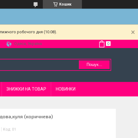
Кошик
лижчого робочого дня (10.08).
Одеса, Україна
Пошук...
ЗНИЖКИ НА ТОВАР
НОВИНКИ
дова,куля (коричнева)
Код:
01