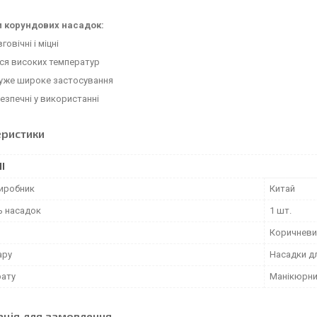
 корундових насадок:
говічні і міцні
ься високих температур
дуже широке застосування
 безпечні у використанні
еристики
І
виробник
Китай
ь насадок
1 шт.
Коричневи
ару
Насадки д
рату
Манікюрн
ація для замовлення