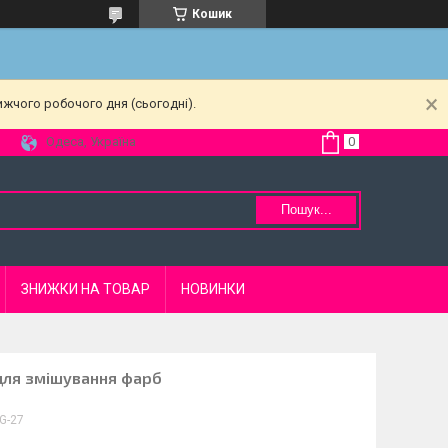
Кошик
ижчого робочого дня (сьогодні).
Одеса, Україна
Пошук...
ЗНИЖКИ НА ТОВАР
НОВИНКИ
 для змішування фарб
G-27