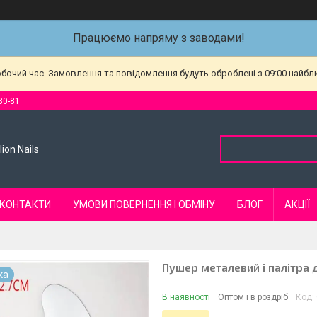
Працюємо напряму з заводами!
обочий час. Замовлення та повідомлення будуть оброблені з 09:00 найбл
80-81
ion Nails
КОНТАКТИ
УМОВИ ПОВЕРНЕННЯ І ОБМІНУ
БЛОГ
АКЦІЇ
Пушер металевий і палітра
ка
В наявності
Оптом і в роздріб
Код: