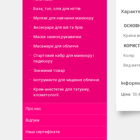
База, топ, олія для нігтів
Характ
Муляжі для навчання манікюру
ОСНОВН
Аксесуари для вій та брів.
Країна 
Маски захисні,рукавички.
КОРИСТ
Масажери для обличчя
Колір
Стартовий набір для манікюру і
педикюру
Вид мате
Знижений товар
Інструменти для чищення обличчя.
Інформ
Крем-анестетик для татуажу,
Ціна:
53,4
косметології.
Про нас
Відгуки
Наші сертифікати