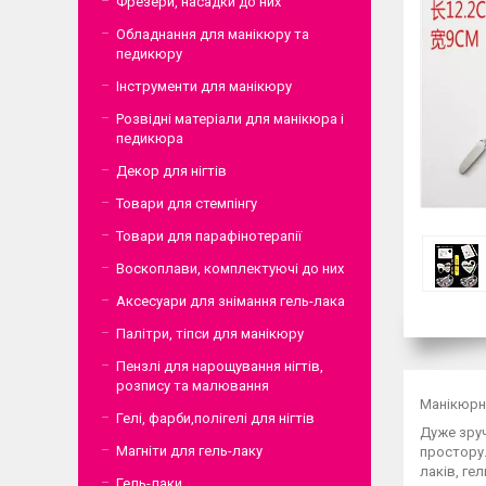
Фрезери, насадки до них
Обладнання для манікюру та
педикюру
Інструменти для манікюру
Розвідні матеріали для манікюра і
педикюра
Декор для нігтів
Товари для стемпінгу
Товари для парафінотерапії
Воскоплави, комплектуючі до них
Аксесуари для знімання гель-лака
Палітри, тіпси для манікюру
Пензлі для нарощування нігтів,
розпису та малювання
Манікюрни
Гелі, фарби,полігелі для нігтів
Дуже зруч
Магніти для гель-лаку
простору.
лаків, ге
Гель-лаки