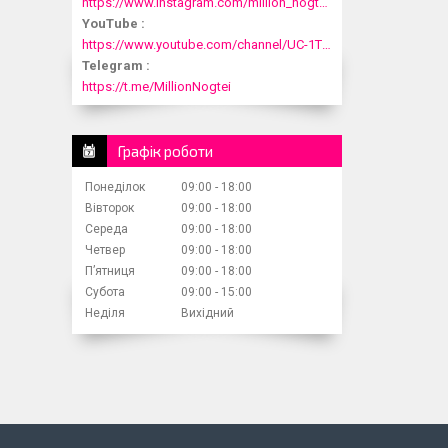
https://www.instagram.com/million_nogtei/
YouTube
https://www.youtube.com/channel/UC-1T1fDjup0Xjod3xHodyYQ
Telegram
https://t.me/MillionNogtei
Графік роботи
Понеділок
09:00
18:00
Вівторок
09:00
18:00
Середа
09:00
18:00
Четвер
09:00
18:00
Пʼятниця
09:00
18:00
Субота
09:00
15:00
Неділя
Вихідний