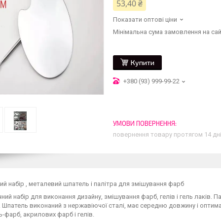
53,40 ₴
Показати оптові ціни
Мінімальна сума замовлення на сай
Купити
+380 (93) 999-99-22
повернення товару протягом 14 дн
й набір , металевий шпатель і палітра для змішування фарб
ний набір для виконання дизайну, змішування фарб, гелів і гель лаків. 
 Шпатель виконаний з нержавіючої сталі, має середню довжину і оптима
ль-фарб, акрилових фарб і гелів.