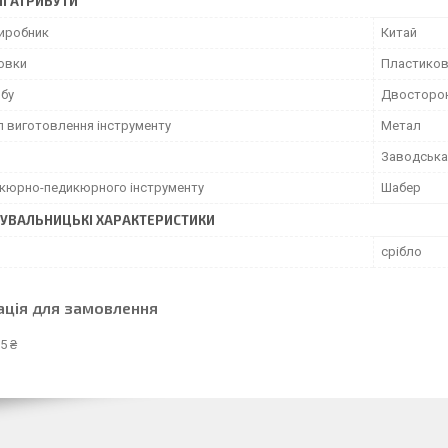
І АТРИБУТИ
виробник
Китай
ковки
Пластиков
обу
Двосторо
л виготовлення інструменту
Метал
Заводська
ікюрно-педикюрного інструменту
Шабер
УВАЛЬНИЦЬКІ ХАРАКТЕРИСТИКИ
срібло
ація для замовлення
5 ₴