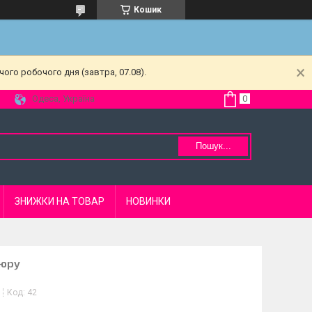
Кошик
ого робочого дня (завтра, 07.08).
Одеса, Україна
Пошук...
ЗНИЖКИ НА ТОВАР
НОВИНКИ
кюру
Код:
42