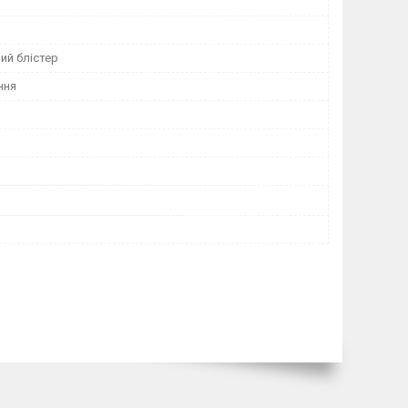
ий блістер
ння