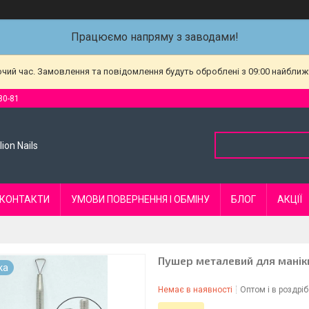
Працюємо напряму з заводами!
очий час. Замовлення та повідомлення будуть оброблені з 09:00 найближч
80-81
ion Nails
КОНТАКТИ
УМОВИ ПОВЕРНЕННЯ І ОБМІНУ
БЛОГ
АКЦІЇ
Пушер металевий для мані
ка
Немає в наявності
Оптом і в роздріб