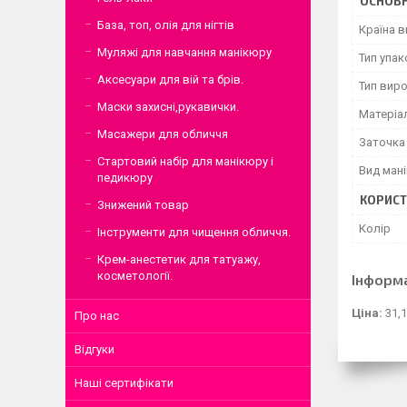
ОСНОВН
База, топ, олія для нігтів
Країна 
Муляжі для навчання манікюру
Тип упа
Аксесуари для вій та брів.
Тип вир
Маски захисні,рукавички.
Матеріа
Масажери для обличчя
Заточка
Стартовий набір для манікюру і
Вид ман
педикюру
КОРИСТ
Знижений товар
Колір
Інструменти для чищення обличчя.
Крем-анестетик для татуажу,
косметології.
Інформ
Ціна:
31,1
Про нас
Відгуки
Наші сертифікати