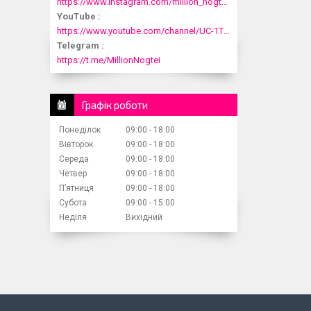
https://www.instagram.com/million_nogtei/
YouTube
https://www.youtube.com/channel/UC-1T1fDjup0Xjod3xHodyYQ
Telegram
https://t.me/MillionNogtei
Графік роботи
Понеділок
09:00
18:00
Вівторок
09:00
18:00
Середа
09:00
18:00
Четвер
09:00
18:00
Пʼятниця
09:00
18:00
Субота
09:00
15:00
Неділя
Вихідний