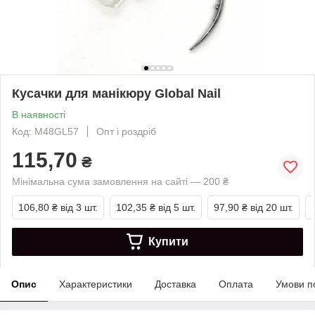
Кусачки для манікюру Global Nail
В наявності
Код: M48GL57
Опт і роздріб
115,70
₴
Мінімальна сума замовлення на сайті — 200 ₴
106,80 ₴
від 3 шт.
102,35 ₴
від 5 шт.
97,90 ₴
від 20 шт.
Купити
Опис
Характеристики
Доставка
Оплата
Умови п