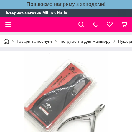
Працюємо напряму з заводами!
Інтернет-магазин Million Nails
Товари та послуги
Інструменти для манікюру
Пушери