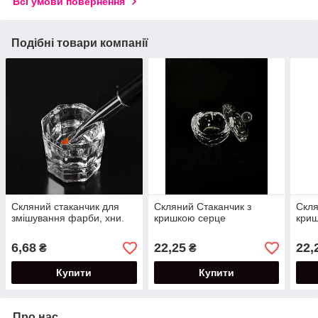
Всі умови повернення
Подібні товари компанії
Скляний стаканчик для
Скляний Стаканчик з
Скля
змішування фарби, хни.
кришкою серце
кри
6,68
22,25
22,
₴
₴
Купити
Купити
Про нас