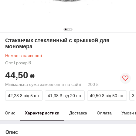
Стаканчик стеклянный с крышкой для
мономера
Немає в наявності
Опт і роздріб
44,50
₴
Мінімальна сума замовлення на сайті — 200 ₴
42,28 ₴
від 5 шт.
41,38 ₴
від 20 шт.
40,50 ₴
від 50 шт.
3
Опис
Характеристики
Доставка
Оплата
Умови 
Опис