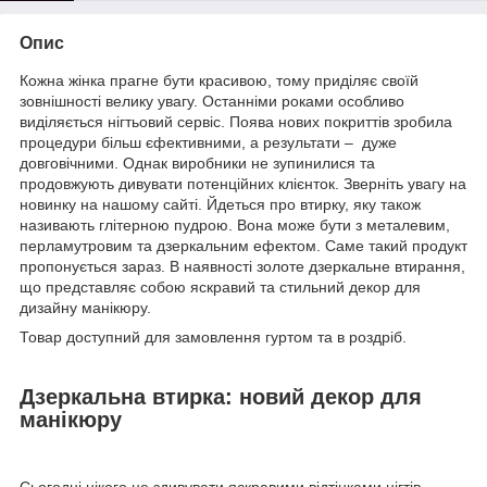
Опис
Кожна жінка прагне бути красивою, тому приділяє своїй
зовнішності велику увагу. Останніми роками особливо
виділяється нігтьовий сервіс. Поява нових покриттів зробила
процедури більш єфективними, а результати – дуже
довговічними. Однак виробники не зупинилися та
продовжують дивувати потенційних клієнток. Зверніть увагу на
новинку на нашому сайті. Йдеться про втирку, яку також
називають глітерною пудрою. Вона може бути з металевим,
перламутровим та дзеркальним ефектом. Саме такий продукт
пропонується зараз. В наявності золоте дзеркальне втирання,
що представляє собою яскравий та стильний декор для
дизайну манікюру.
Товар доступний для замовлення гуртом та в роздріб.
Дзеркальна втирка: новий декор для
манікюру