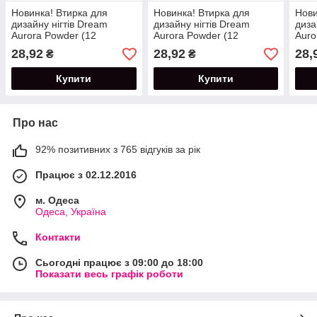
Новинка! Втирка для
Новинка! Втирка для
Нови
дизайну нігтів Dream
дизайну нігтів Dream
диза
Aurora Powder (12
Aurora Powder (12
Auro
кольорів в наявності) №03
кольорів в наявності) №04
коль
28,92
28,92
28,
₴
₴
Купити
Купити
Про нас
92% позитивних з 765 відгуків за рік
Працює з 02.12.2016
м. Одеса
Одеса, Україна
Контакти
Сьогодні працює з 09:00 до 18:00
Показати весь графік роботи