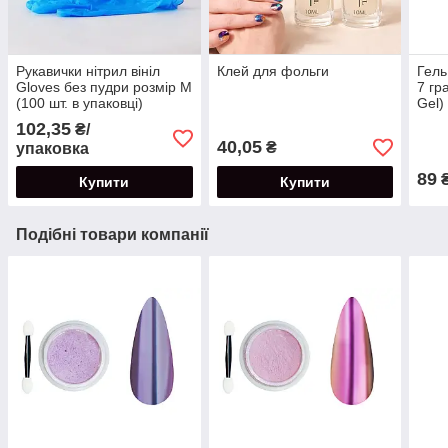
Рукавички нітрил вініл
Клей для фольги
Гель
Gloves без пудри розмір M
7 гр
(100 шт. в упаковці)
Gel)
102,35
₴/
40,05
₴
упаковка
89
Купити
Купити
Подібні товари компанії