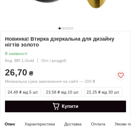
Новинка! Втирка дзеркальна для дизайну
нігтів золото
В наявності
Код: BR-1-Gold
Опт і роздріб
26,70
₴
Мінімальна сума замовлення на сайті — 200 ₴
24,48 ₴
від 5 шт.
23,58 ₴
від 10 шт.
22,25 ₴
від 30 шт.
Купити
Опис
Характеристики
Доставка
Оплата
Умови п