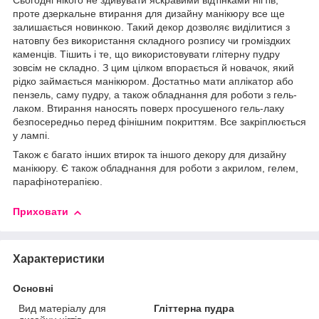
Сьогодні нікого не здивувати яскравими відтінками нігтів,
проте дзеркальне втирання для дизайну манікюру все ще
залишається новинкою. Такий декор дозволяє виділитися з
натовпу без використання складного розпису чи громіздких
каменців. Тішить і те, що використовувати глітерну пудру
зовсім не складно. З цим цілком впорається й новачок, який
рідко займається манікюром. Достатньо мати аплікатор або
пензель, саму пудру, а також обладнання для роботи з гель-
лаком. Втирання наносять поверх просушеного гель-лаку
безпосередньо перед фінішним покриттям. Все закріплюється
у лампі.
Також є багато інших втирок та іншого декору для дизайну
манікюру. Є також обладнання для роботи з акрилом, гелем,
парафінотерапією.
Приховати
Характеристики
Основні
Вид матеріалу для
Гліттерна пудра