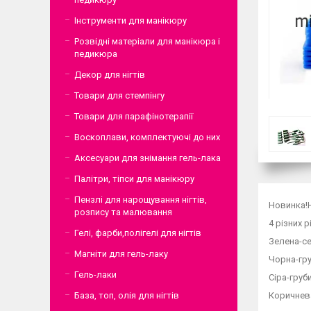
Інструменти для манікюру
Розвідні матеріали для манікюра і
педикюра
Декор для нігтів
Товари для стемпінгу
Товари для парафінотерапії
Воскоплави, комплектуючі до них
Аксесуари для знімання гель-лака
Палітри, тіпси для манікюру
Пензлі для нарощування нігтів,
Новинка!
розпису та малювання
4 різних 
Гелі, фарби,полігелі для нігтів
Зелена-с
Магніти для гель-лаку
Чорна-гр
Гель-лаки
Сіра-груб
База, топ, олія для нігтів
Коричнев