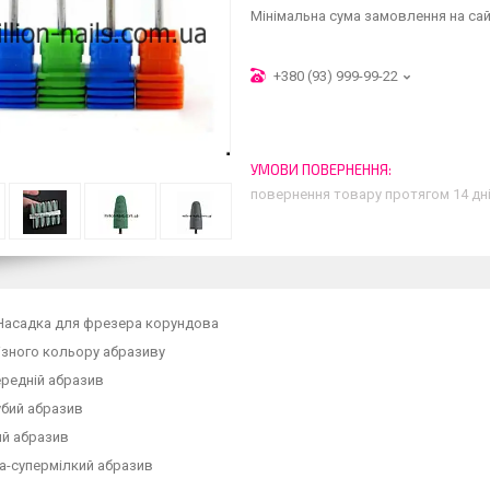
Мінімальна сума замовлення на сай
+380 (93) 999-99-22
повернення товару протягом 14 дн
Насадка для фрезера корундова
різного кольору абразиву
ередній абразив
убий абразив
ий абразив
а-супермілкий абразив