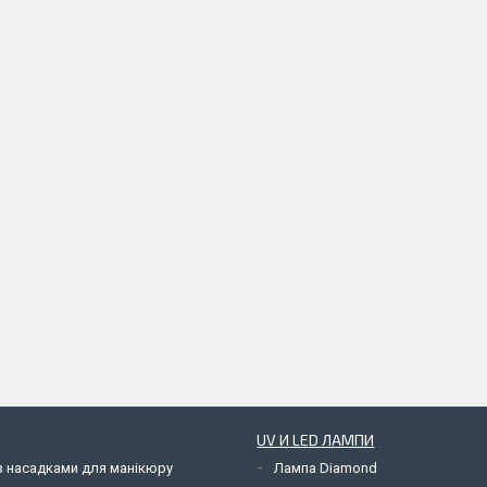
UV И LED ЛАМПИ
з насадками для манікюру
Лампа Diamond