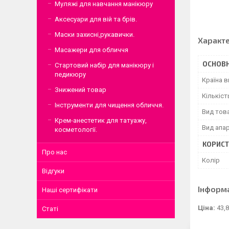
Муляжі для навчання манікюру
Аксесуари для вій та брів.
Маски захисні,рукавички.
Характ
Масажери для обличчя
ОСНОВН
Стартовий набір для манікюру і
педикюру
Країна 
Знижений товар
Кількіст
Інструменти для чищення обличчя.
Вид тов
Крем-анестетик для татуажу,
Вид апа
косметології.
КОРИСТ
Про нас
Колір
Відгуки
Інформ
Наші сертифікати
Ціна:
43,8
Статі