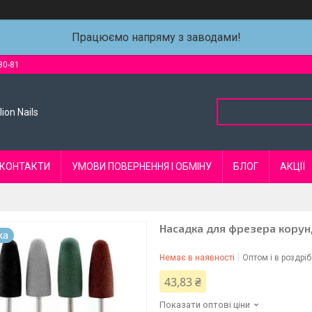
Працюємо напряму з заводами!
80-81
ion Nails
КОНТАКТИ
УМОВИ ПОВЕРНЕННЯ І ОБМІНУ
БЛОГ
АКЦІЇ
Насадка для фрезера кору
ка
Немає в наявності
Оптом і в роздріб
43,83 ₴
Показати оптові ціни