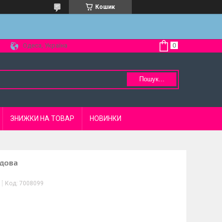
Кошик
Одеса, Україна
Пошук...
ЗНИЖКИ НА ТОВАР
НОВИНКИ
ндова
Код:
7008099