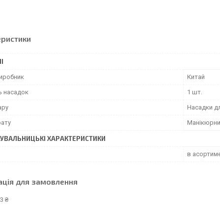
еристики
І
виробник
Китай
ь насадок
1 шт.
ару
Насадки д
рату
Манікюрн
УВАЛЬНИЦЬКІ ХАРАКТЕРИСТИКИ
в асортиме
ація для замовлення
3 ₴