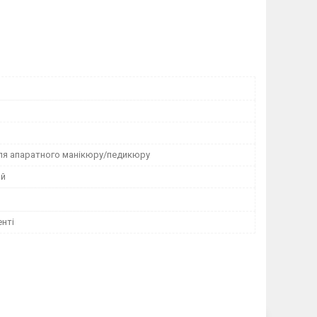
ля апаратного манікюру/педикюру
ий
нті