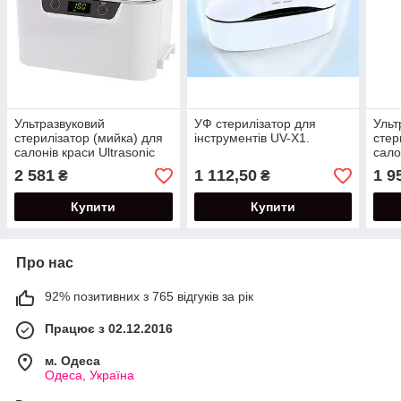
Ультразвуковий
УФ стерилізатор для
Ульт
стерилізатор (мийка) для
інструментів UV-X1.
стер
салонів краси Ultrasonic
сало
Cleaner CDS-300, 800 мл
Ultr
2 581
1 112,50
1 9
₴
₴
3840
Купити
Купити
Про нас
92% позитивних з 765 відгуків за рік
Працює з 02.12.2016
м. Одеса
Одеса, Україна