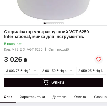
Стерилізатор ультразвуковий VGT-6250
International, мийка для інструментів.
В наявності
Код: М73-Е-3- VGT-6250
Опт і роздріб
3 026
₴
3 003,75 ₴
від 2 шт.
2 981,50 ₴
від 4 шт.
2 959,25 ₴
від 6 шт
Купити
Опис
Характеристики
Доставка
Оплата
Умови п