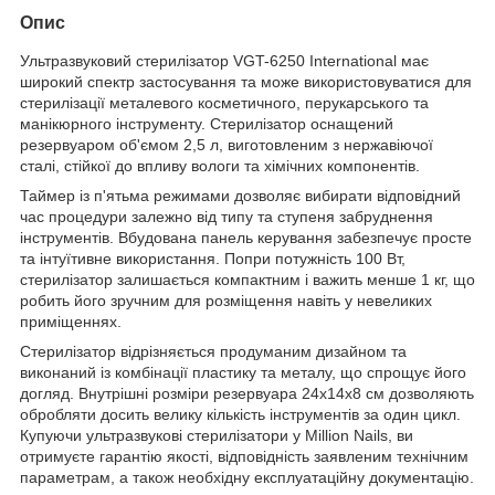
Опис
Ультразвуковий стерилізатор VGT-6250 International має
широкий спектр застосування та може використовуватися для
стерилізації металевого косметичного, перукарського та
манікюрного інструменту. Стерилізатор оснащений
резервуаром об'ємом 2,5 л, виготовленим з нержавіючої
сталі, стійкої до впливу вологи та хімічних компонентів.
Таймер із п'ятьма режимами дозволяє вибирати відповідний
час процедури залежно від типу та ступеня забруднення
інструментів. Вбудована панель керування забезпечує просте
та інтуїтивне використання. Попри потужність 100 Вт,
стерилізатор залишається компактним і важить менше 1 кг, що
робить його зручним для розміщення навіть у невеликих
приміщеннях.
Стерилізатор відрізняється продуманим дизайном та
виконаний із комбінації пластику та металу, що спрощує його
догляд. Внутрішні розміри резервуара 24х14х8 см дозволяють
обробляти досить велику кількість інструментів за один цикл.
Купуючи ультразвукові стерилізатори у Milliоn Nails, ви
отримуєте гарантію якості, відповідність заявленим технічним
параметрам, а також необхідну експлуатаційну документацію.