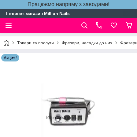
Працюємо напряму з заводами!
Інтернет-магазин Million Nails
Товари та послуги
Фрезери, насадки до них
Фрезери
Акция!