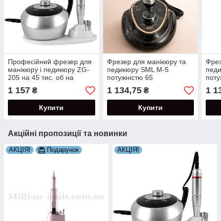
Професійний фрезер для
Фрезер для манікюру та
Фрез
манікюру і педикюру ZG-
педикюру SML M-5
пед
205 на 45 тис. об на
потужністю 65
поту
підставці
Вт-35тис.об/хв.+насадки в
Вт-3
1 157
1 134,75
1 1
₴
₴
комплекті.
комп
Купити
Купити
Акційні пропозиції та новинки
АКЦІЯ!
Подарунок
АКЦІЯ!