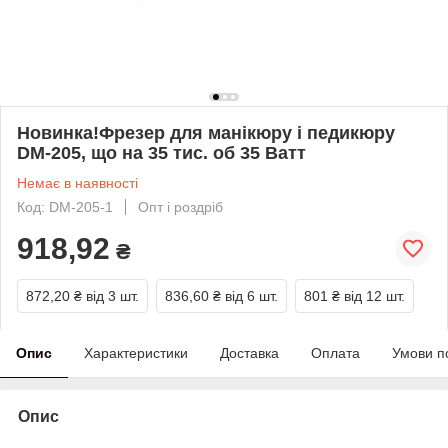
Новинка!Фрезер для манікюру і педикюру
DM-205, що на 35 тис. об 35 Ватт
Немає в наявності
Код: DM-205-1
Опт і роздріб
918,92
₴
872,20 ₴
від 3 шт.
836,60 ₴
від 6 шт.
801 ₴
від 12 шт.
Опис
Характеристики
Доставка
Оплата
Умови п
Опис