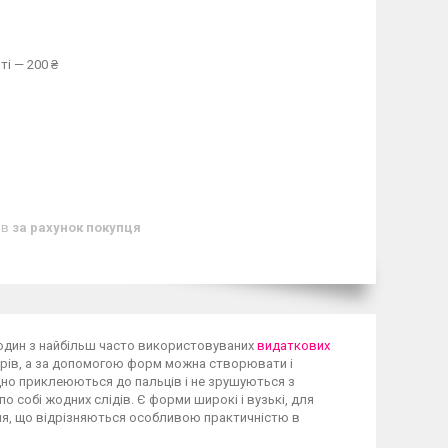
ті — 200 ₴
ів
за рахунок покупця
 один з найбільш часто використовуваних
видаткових
турів, а за допомогою форм можна створювати і
міцно приклеюються до пальців і не зрушуються з
о собі жодних слідів. Є форми широкі і вузькі, для
ня, що відрізняються особливою практичністю в