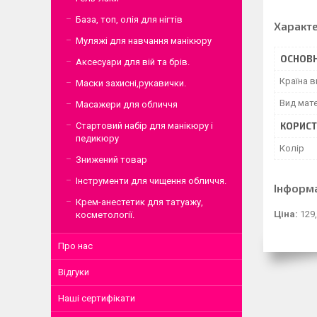
База, топ, олія для нігтів
Характ
Муляжі для навчання манікюру
ОСНОВН
Аксесуари для вій та брів.
Країна 
Маски захисні,рукавички.
Вид мате
Масажери для обличчя
Стартовий набір для манікюру і
КОРИСТ
педикюру
Колір
Знижений товар
Інструменти для чищення обличчя.
Інформ
Крем-анестетик для татуажу,
Ціна:
129,
косметології.
Про нас
Відгуки
Наші сертифікати