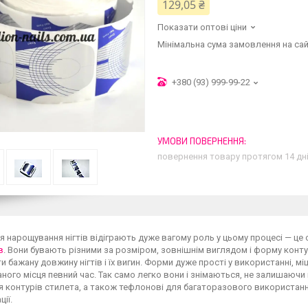
129,05 ₴
Показати оптові ціни
Мінімальна сума замовлення на сай
+380 (93) 999-99-22
повернення товару протягом 14 дн
 нарощування нігтів відіграють дуже вагому роль у цьому процесі — це
в
. Вони бувають різними за розміром, зовнішнім виглядом і форму кон
и бажану довжину нігтів і їх вигин. Форми дуже прості у використанні, 
ного місця певний час. Так само легко вони і знімаються, не залишаючи п
 контурів стилета, а також тефлонові для багаторазового використан
ії.