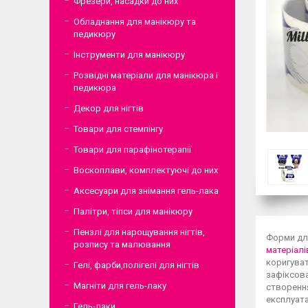
Фрезери, насадки до них
Обладнання для манікюру та
педикюру
Інструменти для манікюру
Розвідні матеріали для манікюра і
педикюра
Декор для нігтів
Товари для стемпінгу
Товари для парафінотерапії
Воскоплави, комплектуючі до них
Аксесуари для знімання гель-лака
Палітри, тіпси для манікюру
Пензлі для нарощування нігтів,
Форми для
розпису та малювання
матеріалі
коригуват
Гелі, фарби,полігелі для нігтів
зафіксова
Магніти для гель-лаку
створення
експлуатац
Гель-лаки