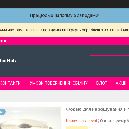
Працюємо напряму з заводами!
очий час. Замовлення та повідомлення будуть оброблені з 09:00 найближч
80-81
ion Nails
КОНТАКТИ
УМОВИ ПОВЕРНЕННЯ І ОБМІНУ
БЛОГ
АКЦІЇ
Форма для нарощування ніг
ка
Немає в наявності
Оптом і в роздріб