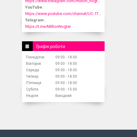
https://www.instagram.com/million_nogtei/
YouTube
https://www.youtube.com/channel/UC-1T1fDjup0Xjod3xHodyYQ
Telegram
https://t.me/MillionNogtei
Графік роботи
Понеділок
09:00
18:00
Вівторок
09:00
18:00
Середа
09:00
18:00
Четвер
09:00
18:00
Пʼятниця
09:00
18:00
Субота
09:00
15:00
Неділя
Вихідний