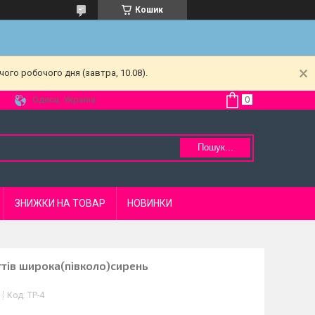
Кошик
ого робочого дня (завтра, 10.08).
Одеса, Україна
Пошук...
ЗНИЖКИ НА ТОВАР
НОВИНКИ
тів широка(півколо)сирень
Код:
TP-4