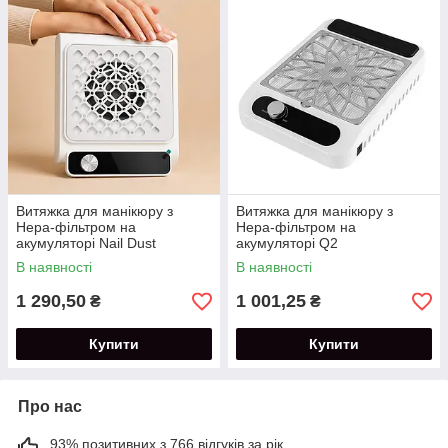
Витяжка для манікюру з
Витяжка для манікюру з
Нера-фільтром на
Нера-фільтром на
акумуляторі Nail Dust
акумуляторі Q2
Collector набір серветок в
В наявності
В наявності
комплекті
1 290,50
1 001,25
₴
₴
Купити
Купити
Про нас
93% позитивних з 766 відгуків за рік