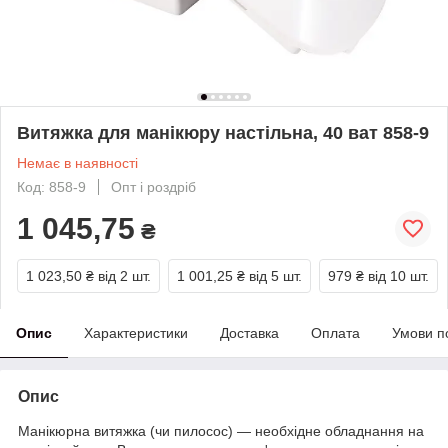
Витяжка для манікюру настільна, 40 ват 858-9
Немає в наявності
Код: 858-9
Опт і роздріб
1 045,75
₴
1 023,50 ₴
від 2 шт.
1 001,25 ₴
від 5 шт.
979 ₴
від 10 шт.
Опис
Характеристики
Доставка
Оплата
Умови п
Опис
Манікюрна витяжка (чи пилосос) — необхідне обладнання на