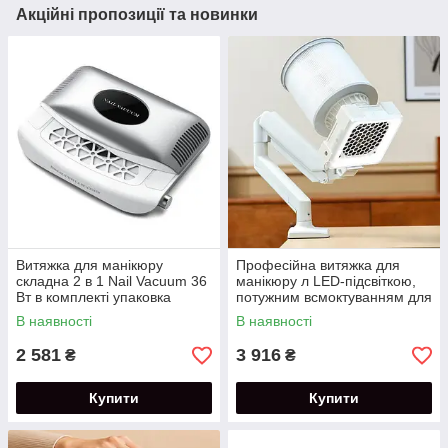
Акційні пропозиції та новинки
Витяжка для манікюру
Професійна витяжка для
складна 2 в 1 Nail Vacuum 36
манікюру л LED-підсвіткою,
Вт в комплекті упаковка
потужним всмоктуванням для
серветок.
салонів краси
В наявності
В наявності
2 581
3 916
₴
₴
Купити
Купити