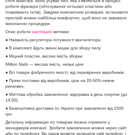
столі майстра. Воно усуває пил, яка з'являється в процесі
роботи фрезера (обточування нігтьової пластини або
покривають гелів). Завдяки компактним розмірам, встановити
пристрій можна найбільш комфортно, щоб воно не заважало
виконанню процедури.
Опис роботи
настільної
витяжки
● Наявність регулятора потужності вентилятора.
● В комплекті йдуть змінні мішки для збору пилу.
● Міцний пластик, висока якість зборки.
Million Nails — висока якість, низькі ціни
● Всі товари фабричного якості, від перевірених виробників.
● Прямі поставки від виробників, ціни на 20-50% нижче
ринкових.
● Миттєва обробка замовлення, відправка в день покупки (до
14.00).
● Безкоштовна доставка по Україні при замовленні від 1500
грн.
Детальну інформацію по товарам можна отримати у
менеджерів компанії. Зробити замовлення можна через сайт
або по телефону. Ви також можете залишити свій телефон, і