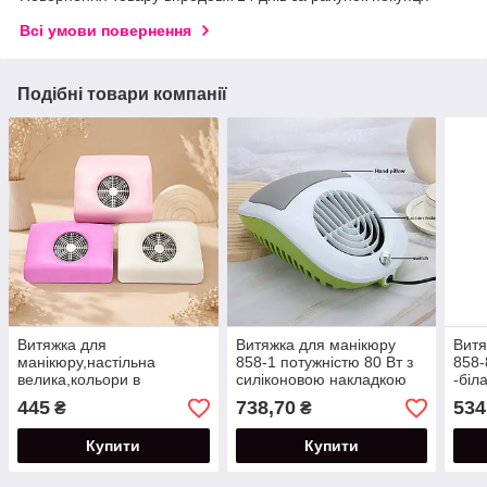
Всі умови повернення
Подібні товари компанії
Витяжка для
Витяжка для манікюру
Витя
манікюру,настільна
858-1 потужністю 80 Вт з
858-
велика,кольори в
силіконовою накладкою
-біл
асортименті
445
738,70
534
₴
₴
Купити
Купити