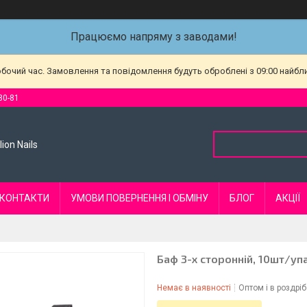
Працюємо напряму з заводами!
обочий час. Замовлення та повідомлення будуть оброблені з 09:00 найбл
80-81
ion Nails
КОНТАКТИ
УМОВИ ПОВЕРНЕННЯ І ОБМІНУ
БЛОГ
АКЦІЇ
Баф 3-х сторонній, 10шт/уп
Немає в наявності
Оптом і в роздріб