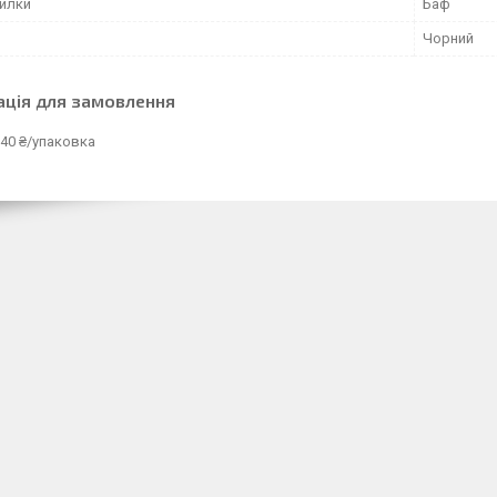
илки
Баф
Чорний
ація для замовлення
40 ₴/упаковка