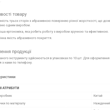
.
вості товару
ність трьох сторін з абразивною поверхнею різної жорсткості, що дозв
хню одним виробом.
оша ергономіка, яка робить роботу з виробом зручною та ефективною.
інна якість абразивного покриття.
ення продукції
ного інструменту здійснюється в упаковках по 10 шт. Для оформлення 
я з нами по телефону.
еристики
І АТРИБУТИ
виробник
Китай
чки по матеріалу
Наждачни