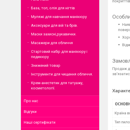
покриттів
База, топ, олія для нігтів
Особли
Муляжі для навчання манікюру
Наяв
Аксесуари для вій та брів.
повер
Маски захисні,рукавички.
Хор
Масажери для обличчя
Відм
Стартовий набір для манікюру і
педикюру
Замовл
Знижений товар
Продаж да
зв'язатис
Інструменти для чищення обличчя.
Крем-анестетик для татуажу,
косметології.
Характ
Про нас
ОСНОВН
Відгуки
Країна 
Тип пило
Наші сертифікати