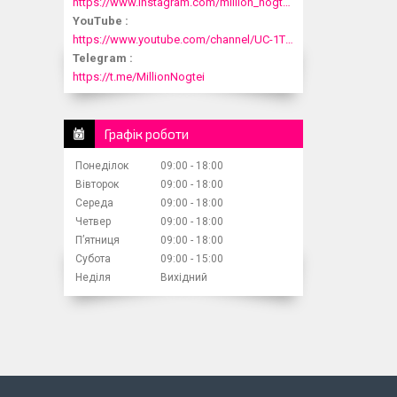
https://www.instagram.com/million_nogtei/
YouTube
https://www.youtube.com/channel/UC-1T1fDjup0Xjod3xHodyYQ
Telegram
https://t.me/MillionNogtei
Графік роботи
Понеділок
09:00
18:00
Вівторок
09:00
18:00
Середа
09:00
18:00
Четвер
09:00
18:00
Пʼятниця
09:00
18:00
Субота
09:00
15:00
Неділя
Вихідний