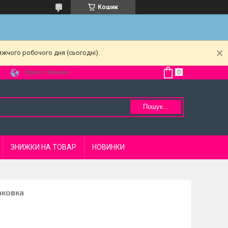
Кошик
ижчого робочого дня (сьогодні).
Одеса, Україна
Пошук...
ЗНИЖКИ НА ТОВАР
НОВИНКИ
аковка