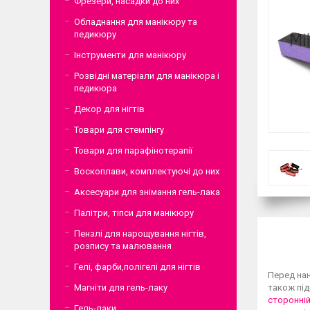
Фрезери, насадки до них
Обладнання для манікюру та
педикюру
Інструменти для манікюру
Розвідні матеріали для манікюра і
педикюра
Декор для нігтів
Товари для стемпінгу
Товари для парафінотерапії
Воскоплави, комплектуючі до них
Аксесуари для знімання гель-лака
Палітри, тіпси для манікюру
Пензлі для нарощування нігтів,
розпису та малювання
Гелі, фарби,полігелі для нігтів
Перед нан
Магніти для гель-лаку
також під
сторонні
Гель-лаки