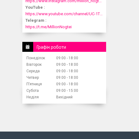
https://www.instagram.com/million_nogtei/
YouTube
https://www.youtube.com/channel/UC-1T1fDjup0Xjod3xHodyYQ
Telegram
https://t.me/MillionNogtei
Графік роботи
Понеділок
09:00
18:00
Вівторок
09:00
18:00
Середа
09:00
18:00
Четвер
09:00
18:00
Пʼятниця
09:00
18:00
Субота
09:00
15:00
Неділя
Вихідний