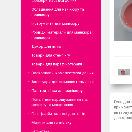
Фрезери, насадки до них
Обладнання для манікюру та
педикюру
Інструменти для манікюру
Розвідні матеріали для манікюра і
педикюра
Декор для нігтів
Товари для стемпінгу
Товари для парафінотерапії
Воскоплави, комплектуючі до них
Аксесуари для знімання гель-лака
Палітри, тіпси для манікюру
Пензлі для нарощування нігтів,
Гель для 
розпису та малювання
при конст
нігтьову 
Гелі, фарби,полігелі для нігтів
дозволяю
Магніти для гель-лаку
Гель-лаки