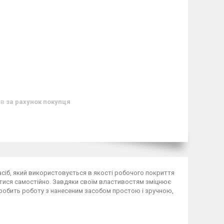
ів
за рахунок покупця
асіб, який використовується в якості робочого покриття
атися самостійно. Завдяки своїм властивостям зміцнює
я робить роботу з нанесеним засобом простою і зручною,