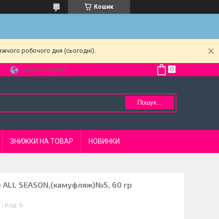
Кошик
ижчого робочого дня (сьогодні).
Одеса, Україна
Пошук...
ЗНИЖКИ НА ТОВАР
НОВИНКИ
ів ALL SEASON,(камуфляж)№5, 60 гр
Код:
5-