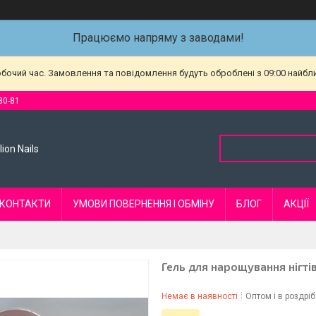
Працюємо напряму з заводами!
обочий час. Замовлення та повідомлення будуть оброблені з 09:00 найбл
80-81
ion Nails
КОНТАКТИ
УМОВИ ПОВЕРНЕННЯ І ОБМІНУ
БЛОГ
АКЦІЇ
Гель для нарощування нігт
Немає в наявності
Оптом і в роздріб