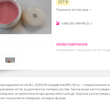
267 ₴
Показати оптові ціни
+380 (93) 999-99-22
повернення товару протягом 14 дн
нарощування нігтів ALL SEASON (камуфляж)№5, 60 гр — спеціалізоване з
руюванні нігтів за допомогою гелевих систем. Також може застосовув
поверхню, не приносячи їй при цьому ніякої шкоди. Хороша консистенці
чи створювати поверхню складної форми.