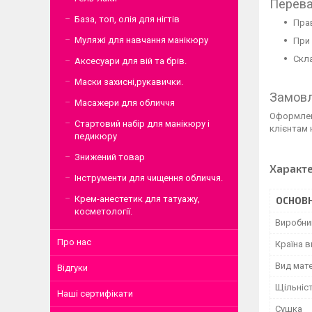
Перева
База, топ, олія для нігтів
Прав
Муляжі для навчання манікюру
При 
Скла
Аксесуари для вій та брів.
Маски захисні,рукавички.
Замовл
Масажери для обличчя
Оформлен
Стартовий набір для манікюру і
клієнтам 
педикюру
Знижений товар
Характ
Інструменти для чищення обличчя.
Крем-анестетик для татуажу,
ОСНОВН
косметології.
Виробни
Про нас
Країна 
Вид мате
Відгуки
Щільніс
Наші сертифікати
Сушка