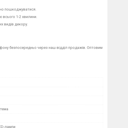
ьно пошкоджуватися.
є всього 1-2 хвилини.
их видів декору.
фону безпосередньо через наш відділ продажів. Оптовим
стема
LED-лампи