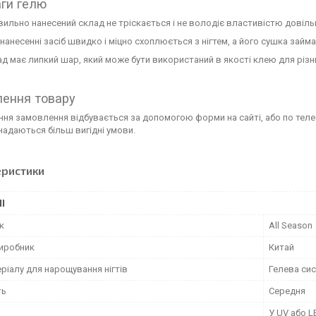
ги гелю
ильно нанесений склад не тріскається і не володіє властивістю довіл
нанесенні засіб швидко і міцно схоплюється з нігтем, а його сушка займа
д має липкий шар, який може бути використаний в якості клею для різн
ення товару
ня замовлення відбувається за допомогою форми на сайті, або по теле
надаються більш вигідні умови.
еристики
І
к
All Season
виробник
Китай
ріалу для нарощування нігтів
Гелева си
ть
Середня
У UV або 