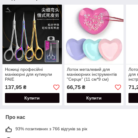
Ножиці професійні
Лоток металевий для
Лот
манікюрні для кутикули
манікюрних інструментів
для 
PAIE
"Серце" (11 см*9 см)
інст
кольоровий
(9см
137,95
66,75
71,
₴
₴
Купити
Купити
Про нас
93% позитивних з 766 відгуків за рік