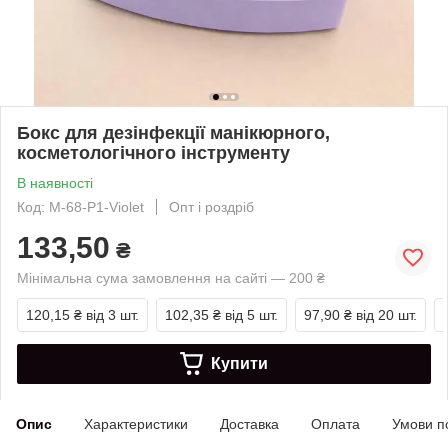
Бокс для дезінфекції манікюрного,
косметологічного інструменту
В наявності
Код: M-68-P1-Violet
Опт і роздріб
133,50
₴
Мінімальна сума замовлення на сайті — 200 ₴
120,15 ₴
від 3 шт.
102,35 ₴
від 5 шт.
97,90 ₴
від 20 шт.
Купити
Опис
Характеристики
Доставка
Оплата
Умови п