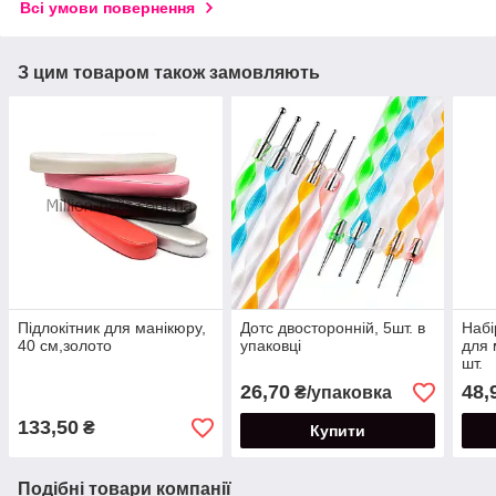
Всі умови повернення
З цим товаром також замовляють
Підлокітник для манікюру,
Дотс двосторонній, 5шт. в
Набі
40 см,золото
упаковці
для 
шт.
26,70
48,
₴/упаковка
133,50
₴
Купити
Подібні товари компанії