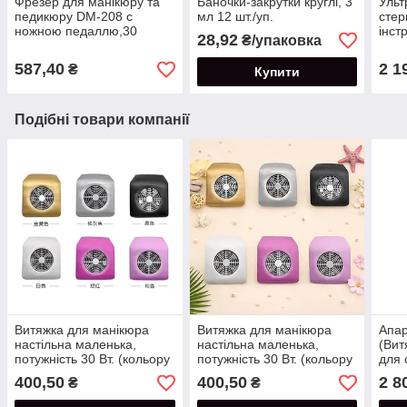
Фрезер для манікюру та
Баночки-закрутки круглі, 3
Ульт
педикюру DM-208 c
мл 12 шт./уп.
стер
ножною педаллю,30
інст
28,92
₴/упаковка
тис.об/хв.30 ват
587,40
2 1
₴
Купити
Подібні товари компанії
Витяжка для манікюра
Витяжка для манікюра
Апар
настільна маленька,
настільна маленька,
(Ви
потужність 30 Вт. (кольору
потужність 30 Вт. (кольору
для 
в асортименті)
в асортименті)
нігт
400,50
400,50
2 8
₴
₴
для 