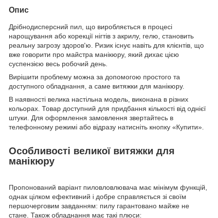
Опис
Дрібнодисперсний пил, що виробляється в процесі
нарощування або корекції нігтів з акрилу, гелю, становить
реальну загрозу здоров'ю. Ризик існує навіть для клієнтів, що
вже говорити про майстра манікюру, який дихає цією
суспензією весь робочий день.
Вирішити проблему можна за допомогою простого та
доступного обладнання, а саме витяжки для манікюру.
В наявності велика настільна модель, виконана в різних
кольорах. Товар доступний для придбання кількості від однієї
штуки. Для оформлення замовлення звертайтесь в
телефонному режимі або відразу натисніть кнопку «Купити».
Особливості великої витяжки для
манікюру
Пропонований варіант пиловловлювача має мінімум функцій,
однак цілком ефективний і добре справляється зі своїм
першочерговим завданням: пилу гарантовано майже не
стане. Також обладнання має такі плюси: