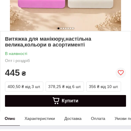
Витяжка для манікюру,настільна
велика,кольори в асортименті
В наявності
Опт і роздріб
445
₴
400,50 ₴
від 3 шт.
378,25 ₴
від 6 шт.
356 ₴
від 10 шт.
Купити
Опис
Характеристики
Доставка
Оплата
Умови п