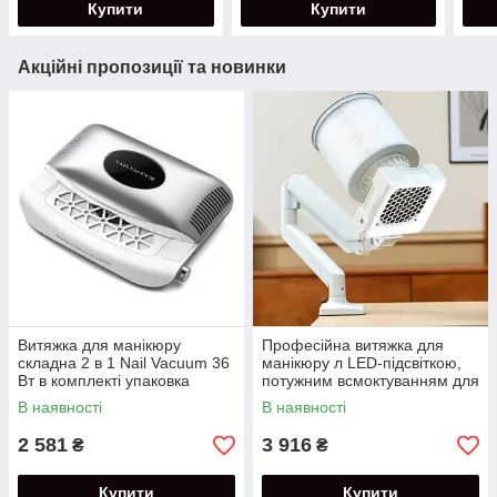
Купити
Купити
Акційні пропозиції та новинки
Витяжка для манікюру
Професійна витяжка для
складна 2 в 1 Nail Vacuum 36
манікюру л LED-підсвіткою,
Вт в комплекті упаковка
потужним всмоктуванням для
серветок.
салонів краси
В наявності
В наявності
2 581
3 916
₴
₴
Купити
Купити