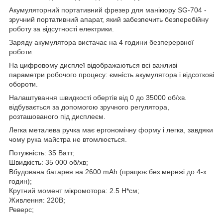
Акумуляторний портативний фрезер для манікюру SG-704 -
зручний портативний апарат, який забезпечить безперебійну
роботу за відсутності електрики.
Заряду акумулятора вистачає на 4 години безперервної
роботи.
На цифровому дисплеї відображаються всі важливі
параметри робочого процесу: ємність акумулятора і відсоткові
обороти.
Налаштування швидкості обертів від 0 до 35000 об/хв.
відбувається за допомогою зручного регулятора,
розташованого під дисплеєм.
Легка металева ручка має ергономічну форму і легка, завдяки
чому рука майстра не втомлюється.
Потужність: 35 Ватт;
Швидкість: 35 000 об/хв;
Вбудована батарея на 2600 mAh (працює без мережі до 4-х
годин);
Крутний момент мікромотора: 2.5 Н*см;
Живлення: 220В;
Реверс;