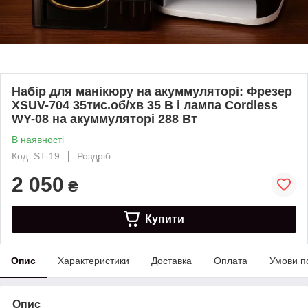
Набір для манікюру на акуммуляторі: Фрезер
XSUV-704 35тис.об/хв 35 В і лампа Cordless
WY-08 на акуммуляторі 288 Вт
В наявності
Код: ST-19
Роздріб
2 050
₴
Купити
Опис
Характеристики
Доставка
Оплата
Умови п
Опис