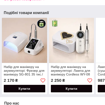
Подібні товари компанії
Набір для манікюру на
Набір для манікюру на
Ламп
акуммуляторі: Фрезер для
акуммуляторі: Лампа для
(суш
манікюру SG-801 35 тис./
манікюру Cordless WY-08
Cord
об 50 Вт та Лампа UV/LED
потужністю 288 Вт +
акум
2 170
2 250
987
₴
₴
CORDLESS S10 на 66 Вт.
фрезер UV-301
288 
потужністю 25 Вт.
Купити
Купити
Про нас