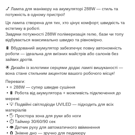
💅 Лампа для манікюру на акумуляторі 288W — стиль та
потужність в одному пристрої!
Ця лампа створена для тих, хто цінує комфорт, швидкість та
естетику в роботі.
Завдяки потужності 288W полімеризація гелю, бази чи топу
відбувається максимально швидко та рівномірно.
🔋 Вбудований акумулятор забезпечує повну автономність
роботи — ідеальна для виїзних майстрів або салонів без
зайвих дротів.
🌟 Дизайн із золотими серцями додає лампі вишуканості —
вона стане стильним акцентом вашого робочого місця!
Переваги:
• ⭐️ 288W — супер швидке сушіння
• 🔋 Робота від акумулятора + можливість підключення до
мережі
• 💡 Подвійні світлодіоди UV/LED — підходить для всіх
матеріалів
• 🖐️ Простора зона для руки або ноги
• ⏱️ Таймер 30/60/90 сек
• 👁️ Датчик руху для автоматичного ввімкнення
• 🧲 Знімне дно — зручно для педикюру