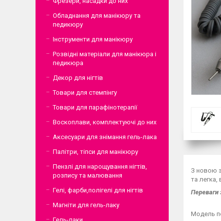
Фрезери, насадки до них
Обладнання для манікюру та
педикюру
Інструменти для манікюру
Розвідні матеріали для манікюра і
педикюра
Декор для нігтів
Товари для стемпінгу
Товари для парафінотерапії
Воскоплави, комплектуючі до них
Аксесуари для знімання гель-лака
Палітри, тіпси для манікюру
Пензлі для нарощування нігтів,
З новою з
розпису та малювання
та легка,
Гелі, фарби,полігелі для нігтів
Переваги 
Магніти для гель-лаку
Модель по
Гель-лаки