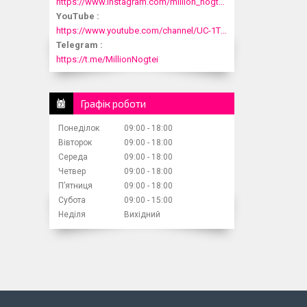
https://www.instagram.com/million_nogtei/
YouTube
https://www.youtube.com/channel/UC-1T1fDjup0Xjod3xHodyYQ
Telegram
https://t.me/MillionNogtei
Графік роботи
Понеділок
09:00
18:00
Вівторок
09:00
18:00
Середа
09:00
18:00
Четвер
09:00
18:00
Пʼятниця
09:00
18:00
Субота
09:00
15:00
Неділя
Вихідний