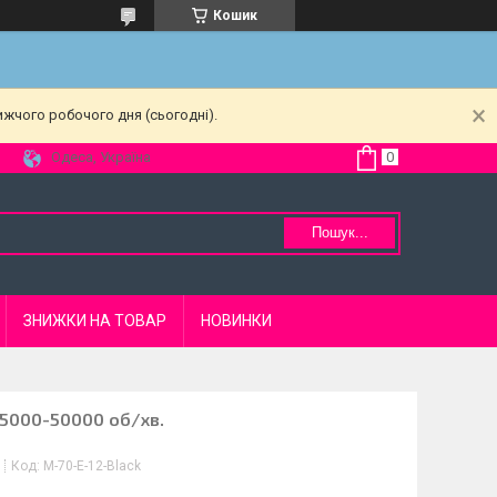
Кошик
ижчого робочого дня (сьогодні).
Одеса, Україна
Пошук...
ЗНИЖКИ НА ТОВАР
НОВИНКИ
35000-50000 об/хв.
Код:
М-70-Е-12-Black