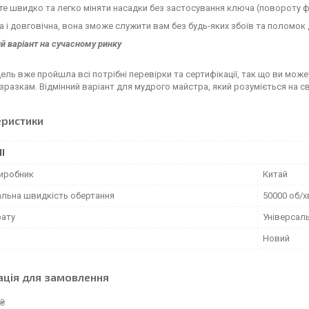
е швидко та легко міняти насадки без застосування ключа (повороту ф
 і довговічна, вона зможе служити вам без будь-яких збоїв та поломок 
 варіант на сучасному ринку
ль вже пройшла всі потрібні перевірки та сертифікації, так що ви може
зразкам. Відмінний варіант для мудрого майстра, який розуміється на св
еристики
І
виробник
Китай
льна швидкість обертання
50000 об/х
рату
Універсал
Новий
ація для замовлення
 ₴