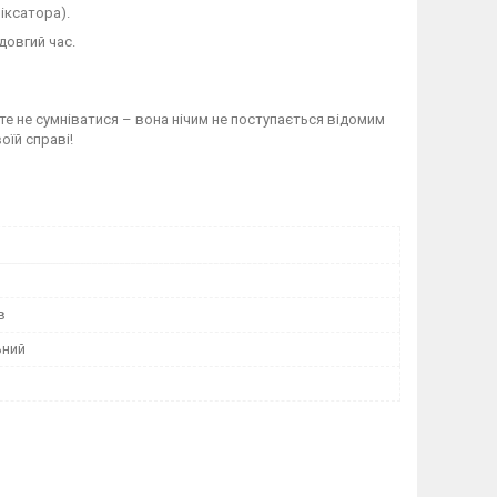
іксатора).
довгий час.
те не сумніватися – вона нічим не поступається відомим
оїй справі!
в
ьний