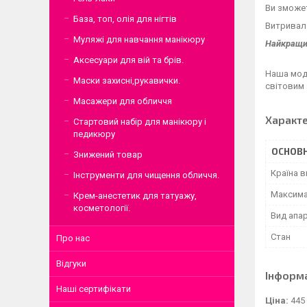
Ви зможет
База, топ, олія для нігтів
Витривала
Муляжі для навчання манікюру
Найкращий
Аксесуари для вій та брів.
Наша моде
Маски захисні,рукавички.
світовим 
Масажери для обличчя
Характ
Стартовий набір для манікюру і
педикюру
ОСНОВН
Знижений товар
Країна 
Інструменти для чищення обличчя.
Максима
Крем-анестетик для татуажу,
косметології.
Вид апа
Стан
Про нас
Відгуки
Інформ
Наші сертифікати
Ціна:
445