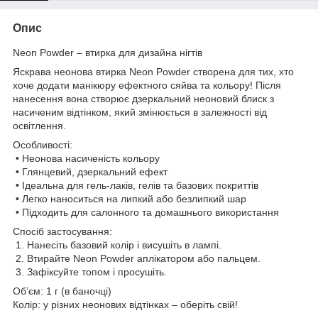
Опис
Neon Powder – втирка для дизайна нігтів
Яскрава неонова втирка Neon Powder створена для тих, хто
хоче додати манікюру ефектного сяйва та кольору! Після
нанесення вона створює дзеркальний неоновий блиск з
насиченим відтінком, який змінюється в залежності від
освітлення.
Особливості:
• Неонова насиченість кольору
• Глянцевий, дзеркальний ефект
• Ідеальна для гель-лаків, гелів та базових покриттів
• Легко наноситься на липкий або безлипкий шар
• Підходить для салонного та домашнього використання
Спосіб застосування:
1. Нанесіть базовий колір і висушіть в лампі.
2. Втирайте Neon Powder аплікатором або пальцем.
3. Зафіксуйте топом і просушіть.
Обʼєм: 1 г (в баночці)
Колір: у різних неонових відтінках – оберіть свій!