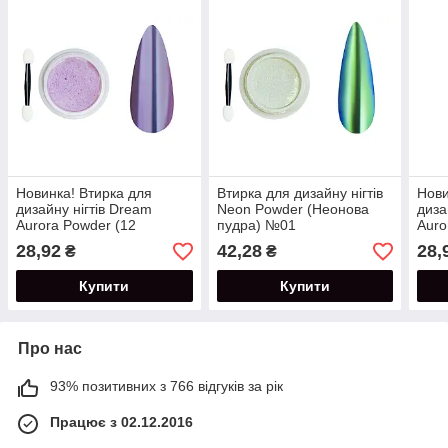
Новинка! Втирка для
Втирка для дизайну нігтів
Нови
дизайну нігтів Dream
Neon Powder (Неонова
диза
Aurora Powder (12
пудра) №01
Auro
кольорів в наявності) №03
коль
28,92
42,28
28,
₴
₴
Купити
Купити
Про нас
93% позитивних з 766 відгуків за рік
Працює з 02.12.2016