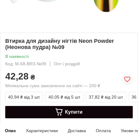
Втирка для дизайну нігтів Neon Powder
(Неонова пудра) №09
В наявності
Код: М-68-BR3-№09
Опт і роздріб
42,28
₴
Мінімальна сума замовлення на сайті — 200 ₴
40,94 ₴
від 3 шт.
40,05 ₴
від 5 шт.
37,82 ₴
від 20 шт.
36,
Купити
Опис
Характеристики
Доставка
Оплата
Умови п