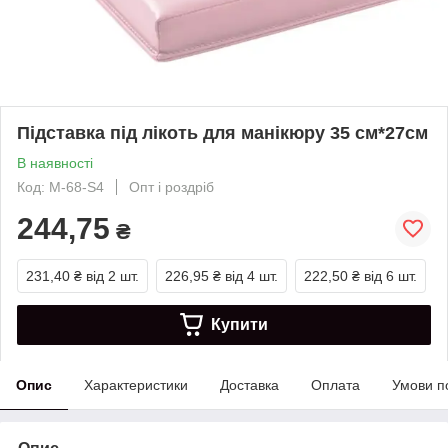
Підставка під лікоть для манікюру 35 см*27см
В наявності
Код: М-68-S4
Опт і роздріб
244,75
₴
231,40 ₴
від 2 шт.
226,95 ₴
від 4 шт.
222,50 ₴
від 6 шт.
Купити
Опис
Характеристики
Доставка
Оплата
Умови п