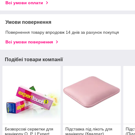
Всі умови оплати
Умови повернення
Повернення товару впродовж 14 днів за рахунок покупця
Всі умови повернення
Подібні товари компанії
Безворсові серветки для
Підставка під лікоть для
Підс
манікюру O. P. I Expert
манікюру (Квадрат)
(Під