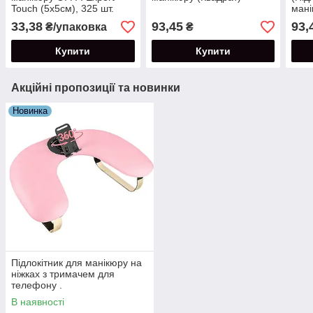
Touch (5х5см), 325 шт.
мані
15.5
33,38
93,45
93,
₴/упаковка
₴
Купити
Купити
Акційні пропозиції та новинки
Новинка
Підлокітник для манікюру на
ніжках з тримачем для
телефону .
В наявності