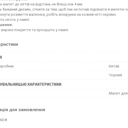
ь магніт до нігтів на відстань не більш ніж 4 мм.
ь бажаний дизайн, стежте за тим, щоб лак не почав підсихати й магнітні 
кнути розмиття малюнка, робіть візерунки на кожній нігті окремо.
ть ніготь у лампі.
ршення:
 верхнє покриття та просушіть у лампі.
еристики
І
виробник
Китай
Чорний
УВАЛЬНИЦЬКІ ХАРАКТЕРИСТИКИ
Магніт для
ація для замовлення
60 ₴