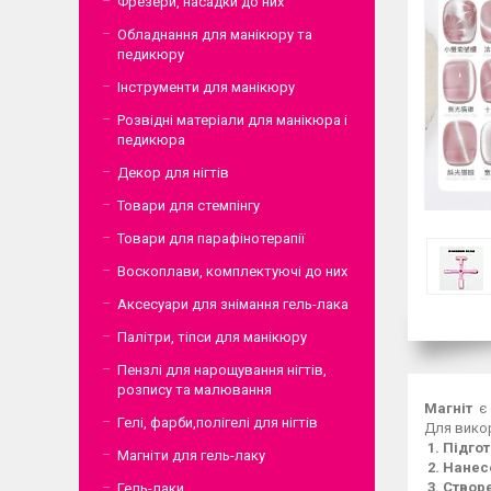
Фрезери, насадки до них
Обладнання для манікюру та
педикюру
Інструменти для манікюру
Розвідні матеріали для манікюра і
педикюра
Декор для нігтів
Товари для стемпінгу
Товари для парафінотерапії
Воскоплави, комплектуючі до них
Аксесуари для знімання гель-лака
Палітри, тіпси для манікюру
Пензлі для нарощування нігтів,
розпису та малювання
Магніт
є 
Гелі, фарби,полігелі для нігтів
Для викор
1. Підго
Магніти для гель-лаку
2. Нанес
3. Створ
Гель-лаки