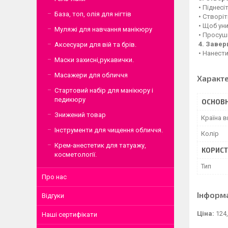
• Піднесіт
База, топ, олія для нігтів
• Створіт
• Щоб уни
Муляжі для навчання манікюру
• Просуші
4. Заве
Аксесуари для вій та брів.
• Нанести
Маски захисні,рукавички.
Масажери для обличчя
Характ
Стартовий набір для манікюру і
педикюру
ОСНОВН
Знижений товар
Країна 
Інструменти для чищення обличчя.
Колір
Крем-анестетик для татуажу,
КОРИСТ
косметології.
Тип
Про нас
Інформ
Відгуки
Ціна:
124,
Наші сертифікати