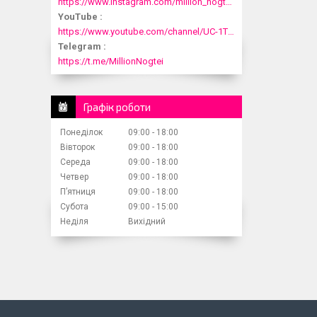
https://www.instagram.com/million_nogtei/
YouTube
https://www.youtube.com/channel/UC-1T1fDjup0Xjod3xHodyYQ
Telegram
https://t.me/MillionNogtei
Графік роботи
Понеділок
09:00
18:00
Вівторок
09:00
18:00
Середа
09:00
18:00
Четвер
09:00
18:00
Пʼятниця
09:00
18:00
Субота
09:00
15:00
Неділя
Вихідний