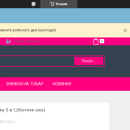
Кошик
ижчого робочого дня (сьогодні).
Одеса, Україна
Пошук...
ЗНИЖКИ НА ТОВАР
НОВИНКИ
у 5 в 1,(Котяче око)
М-72-GL-2