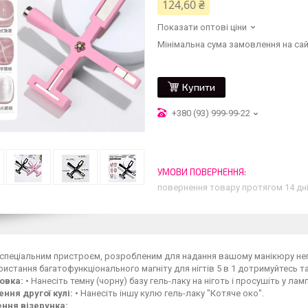
124,60 ₴
Показати оптові ціни
Мінімальна сума замовлення на сай
Купити
+380 (93) 999-99-22
повернення товару протягом 14 дн
спеціальним пристроєм, розробленим для надання вашому манікюру не
истання багатофункціонального магніту для нігтів 5 в 1 дотримуйтесь та
товка:
• Нанесіть темну (чорну) базу гель-лаку на ніготь і просушіть у ламп
ення другої кулі:
• Нанесіть іншу кулю гель-лаку "Котяче око".
ення візерунка: