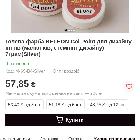
Гелева фарба BELEON Gel Point для дизайну
нігтів (малюнків, стемпінг дизайну)
7грам(Silver)
В наявності
Код: M-69-B4-Silver
Опт і роздріб
57,85
₴
Мінімальна сума замовлення на сайті — 200 ₴
53,40 ₴
від 3 шт.
51,18 ₴
від 6 шт.
48,95 ₴
від 12 шт.
Купити
арактеристики
Доставка
Оплата
Умови повернення