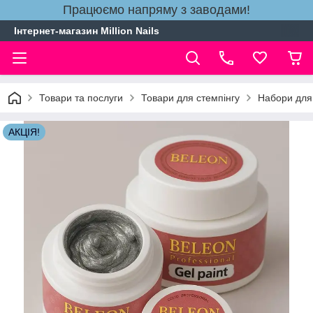
Працюємо напряму з заводами!
Інтернет-магазин Million Nails
Товари та послуги
Товари для стемпінгу
Набори для
АКЦІЯ!