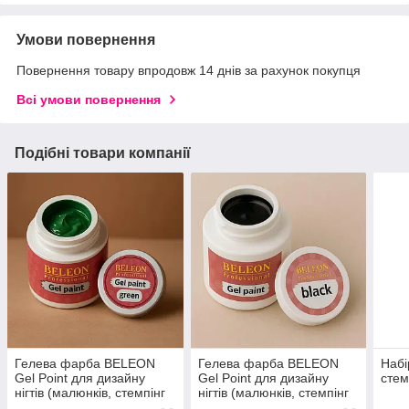
Умови повернення
Повернення товару впродовж 14 днів за рахунок покупця
Всі умови повернення
Подібні товари компанії
Гелева фарба BELEON
Гелева фарба BELEON
Набі
Gel Point для дизайну
Gel Point для дизайну
стем
нігтів (малюнків, стемпінг
нігтів (малюнків, стемпінг
дизайну) 7грам(Green)
дизайну) 7 грам(Black)