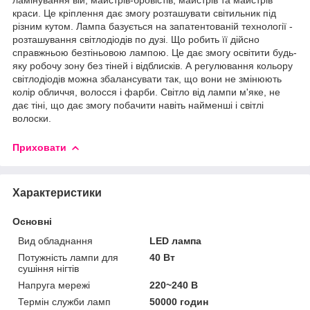
краси. Це кріплення дає змогу розташувати світильник під
різним кутом. Лампа базується на запатентованій технології -
розташування світлодіодів по дузі. Що робить її дійсно
справжньою безтіньовою лампою. Це дає змогу освітити будь-
яку робочу зону без тіней і відблисків. А регулювання кольору
світлодіодів можна збалансувати так, що вони не змінюють
колір обличчя, волосся і фарби. Світло від лампи м'яке, не
дає тіні, що дає змогу побачити навіть найменші і світлі
волоски.
Приховати
Характеристики
Основні
Вид обладнання
LED лампа
Потужність лампи для
40 Вт
сушіння нігтів
Напруга мережі
220~240 В
Термін служби ламп
50000 годин