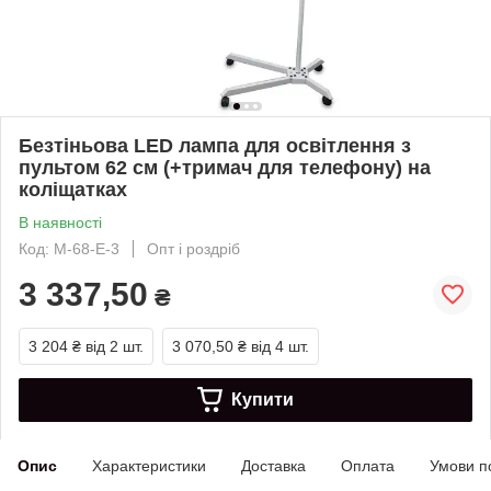
Безтіньова LED лампа для освітлення з
пультом 62 см (+тримач для телефону) на
коліщатках
В наявності
Код: М-68-Е-3
Опт і роздріб
3 337,50
₴
3 204 ₴
від 2 шт.
3 070,50 ₴
від 4 шт.
Купити
Опис
Характеристики
Доставка
Оплата
Умови п