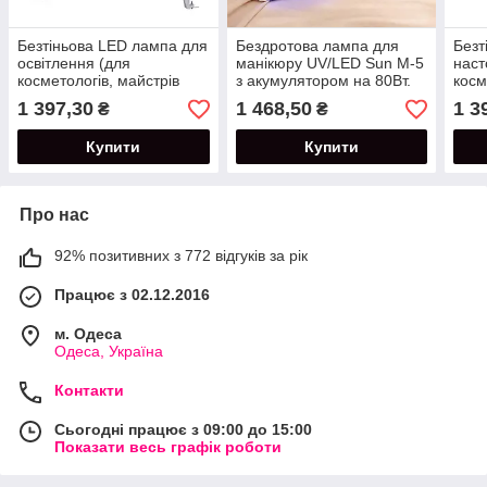
Безтіньова LED лампа для
Бездротова лампа для
Безт
освітлення (для
манікюру UV/LED Sun M-5
наст
косметологів, майстрів
з акумулятором на 80Вт.
косм
тату та вій) з регулятором
(15600mAh)
тату
1 397,30
1 468,50
1 3
₴
₴
яскравості 24 Вт.
тел
Купити
Купити
Про нас
92% позитивних з 772 відгуків за рік
Працює з 02.12.2016
м. Одеса
Одеса, Україна
Контакти
Сьогодні працює з 09:00 до 15:00
Показати весь графік роботи