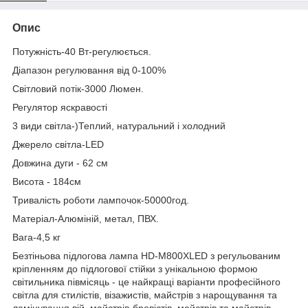
Опис
Потужність-40 Вт-регулюється.
Діапазон регулювання від 0-100%
Світловий потік-3000 Люмен.
Регулятор яскравості
3 види світла-)Теплий, натуральний і холодний
Джерело світла-LED
Довжина дуги - 62 см
Висота - 184см
Тривалість роботи лампочок-50000год.
Матеріал-Алюміній, метал, ПВХ.
Вага-4,5 кг
Безтіньова підлогова лампа HD-M800XLED з регульованим
кріпленням до підлогової стійки з унікальною формою
світильника півмісяць - це найкращі варіанти професійного
світла для стилістів, візажистів, майстрів з нарощування та
ламінування вій, майстрів-бровістів, майстрів та майстрів