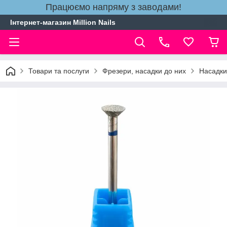
Працюємо напряму з заводами!
Інтернет-магазин Million Nails
Товари та послуги
Фрезери, насадки до них
Насадки