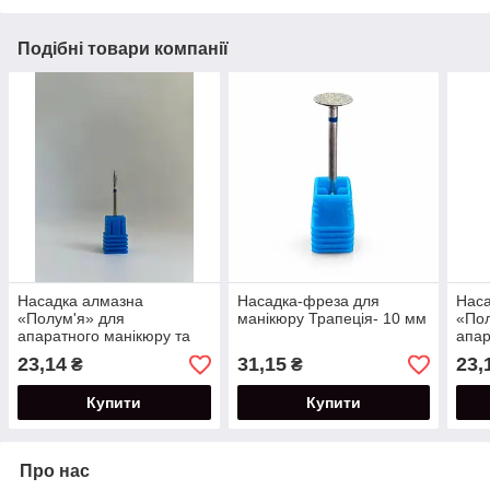
Подібні товари компанії
Насадка алмазна
Насадка-фреза для
Наса
«Полум'я» для
манікюру Трапеція- 10 мм
«Пол
апаратного манікюру та
апар
педикюру №02
пед
23,14
31,15
23,
₴
₴
Купити
Купити
Про нас