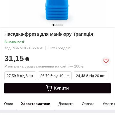
Насадка-фреза для манікюру Трапеція
В наявності
Код: М-67-GL-13-5 мм
Опт і роздріб
31,15
₴
Мінімальна сума замовлення на сайті — 200 ₴
27,59 ₴
від 3 шт.
26,70 ₴
від 10 шт.
24,48 ₴
від 20 шт.
Купити
Опис
Характеристики
Доставка
Оплата
Умови 