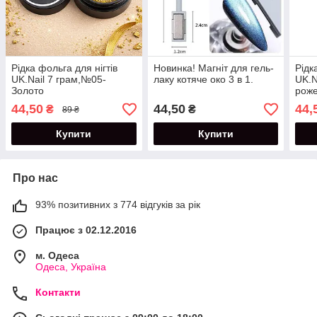
Рідка фольга для нігтів
Новинка! Магніт для гель-
Рідк
UK.Nail 7 грам,№05-
лаку котяче око 3 в 1.
UK.N
Золото
рож
44,50
44,50
44,
₴
₴
89 ₴
Купити
Купити
Про нас
93% позитивних з 774 відгуків за рік
Працює з 02.12.2016
м. Одеса
Одеса, Україна
Контакти