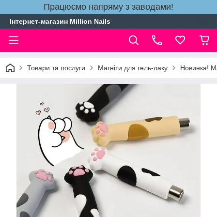
Працюємо напряму з заводами!
Інтернет-магазин Million Nails
Товари та послуги
Магніти для гель-лаку
Новинка! Ма