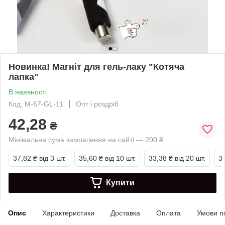
Новинка! Магніт для гель-лаку "Котяча
лапка"
В наявності
Код: М-67-GL-11
Опт і роздріб
42,28
₴
Мінімальна сума замовлення на сайті — 200 ₴
37,82 ₴
від 3 шт.
35,60 ₴
від 10 шт.
33,38 ₴
від 20 шт.
3
Купити
Опис
Характеристики
Доставка
Оплата
Умови п