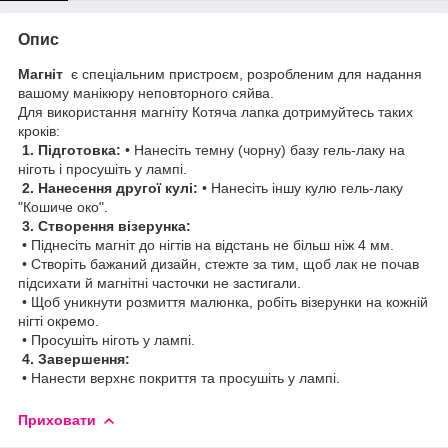
Опис
Магніт
є спеціальним пристроєм, розробленим для надання
вашому манікюру неповторного сяйва.
Для використання магніту Котяча лапка дотримуйтесь таких
кроків:
1. Підготовка:
• Нанесіть темну (чорну) базу гель-лаку на
ніготь і просушіть у лампі.
2. Нанесення другої кулі:
• Нанесіть іншу кулю гель-лаку
"Кошиче око".
3. Створення візерунка:
• Піднесіть магніт до нігтів на відстань не більш ніж 4 мм.
• Створіть бажаний дизайн, стежте за тим, щоб лак не почав
підсихати й магнітні часточки не застигали.
• Щоб уникнути розмиття малюнка, робіть візерунки на кожній
нігті окремо.
• Просушіть ніготь у лампі.
4. Завершення:
• Нанести верхнє покриття та просушіть у лампі.
Приховати