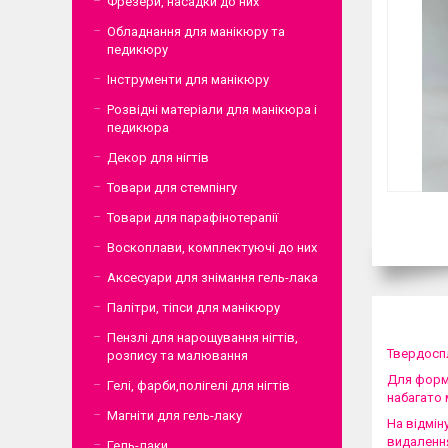
Фрезери, насадки до них
Обладнання для манікюру та
педикюру
Інструменти для манікюру
Розвідні матеріали для манікюра і
педикюра
Декор для нігтів
Товари для стемпінгу
Товари для парафінотерапії
Воскоплави, комплектуючі до них
Аксесуари для знімання гель-лака
Палітри, тіпси для манікюру
Пензлі для нарощування нігтів,
Твердоспл
розпису та малювання
Для форму
Гелі, фарби,полігелі для нігтів
набагато 
Магніти для гель-лаку
На відмін
видалення
Гель-лаки