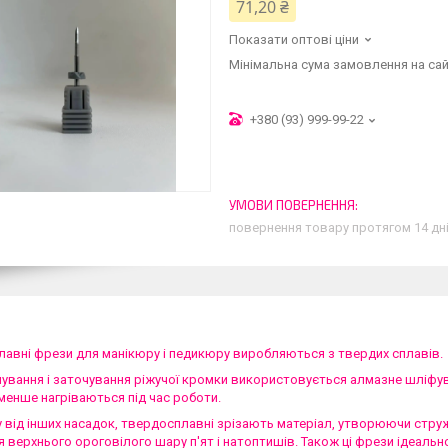
71,20 ₴
Показати оптові ціни
Мінімальна сума замовлення на сай
+380 (93) 999-99-22
повернення товару протягом 14 дн
авні фрези для манікюру і педикюру виробляються з твердих сплавів.
вання і заточування ріжучої кромки використовується алмазне шліфуван
менше нагріваються під час роботи.
у від інших насадок, твердосплавні зрізають матеріал, утворюючи струж
 верхнього ороговілого шару п'ят і натоптишів. Також ці фрези ідеаль