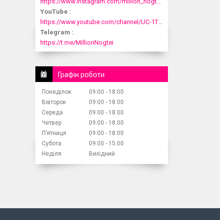
https://www.instagram.com/million_nogtei/
YouTube
https://www.youtube.com/channel/UC-1T1fDjup0Xjod3xHodyYQ
Telegram
https://t.me/MillionNogtei
Графік роботи
Понеділок
09:00
18:00
Вівторок
09:00
18:00
Середа
09:00
18:00
Четвер
09:00
18:00
Пʼятниця
09:00
18:00
Субота
09:00
15:00
Неділя
Вихідний