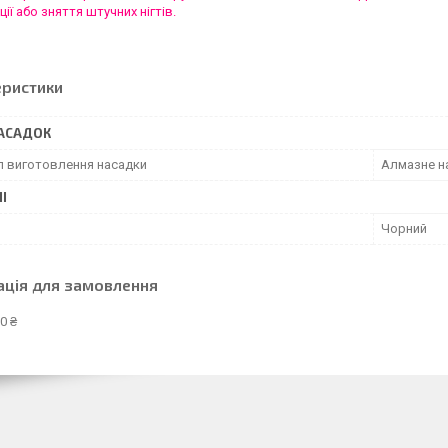
ії або зняття штучних нігтів.
еристики
АСАДОК
л виготовлення насадки
Алмазне н
І
Чорний
ація для замовлення
0 ₴