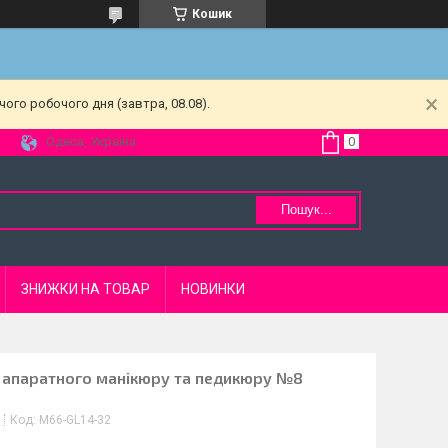
Кошик
ого робочого дня (завтра, 08.08).
Одеса, Україна
Пошук...
ЗНИЖКИ НА ТОВАР
НОВИНКИ
 апаратного манікюру та педикюру №8
Код:
М66-GL14-32