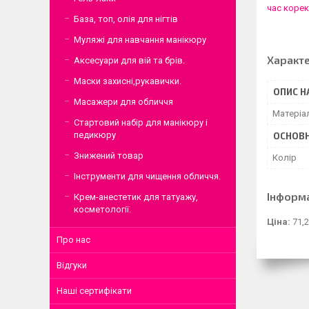
час корекц
База, топ, олія для нігтів
Муляжі для навчання манікюру
Характ
Аксесуари для вій та брів.
Маски захисні,рукавички.
ОПИС Н
Масажери для обличчя
Матеріа
Стартовий набір для манікюру і
педикюру
ОСНОВН
Знижений товар
Колір
Інструменти для чищення обличчя.
Інформ
Крем-анестетик для татуажу,
косметології.
Ціна:
71,2
Про нас
Відгуки
Наші сертифікати