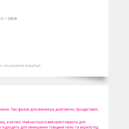
ті — 200 ₴
ів
за рахунок покупця
ня. Такі фрези для манікюру довговічні, продуктивні,
ку, а не пил. Найчастіше їх використовують для
но підходять для зменшення товщини гелю та акрилу під