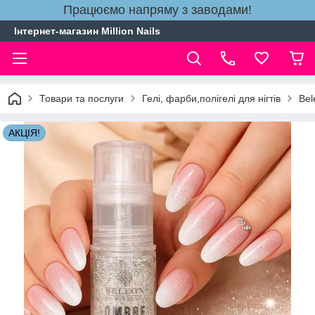
Працюємо напряму з заводами!
Інтернет-магазин Million Nails
Товари та послуги
Гелі, фарби,полігелі для нігтів
Bel
АКЦІЯ!