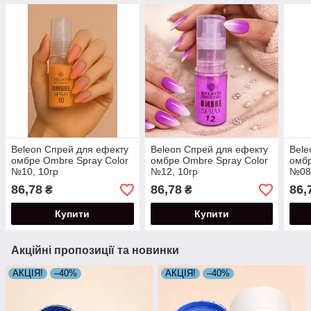
Beleon Спрей для ефекту
Beleon Спрей для ефекту
Bele
омбре Ombre Spray Color
омбре Ombre Spray Color
омбр
№10, 10гр
№12, 10гр
№08,
86,78
86,78
86,
₴
₴
Купити
Купити
Акційні пропозиції та новинки
АКЦІЯ!
–40%
АКЦІЯ!
–40%