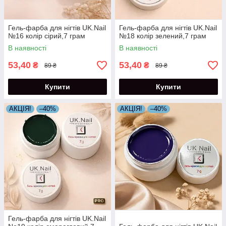
Гель-фарба для нігтів UK.Nail
Гель-фарба для нігтів UK.Nail
№16 колір сірий,7 грам
№18 колір зелений,7 грам
В наявності
В наявності
53,40
53,40
₴
₴
89 ₴
89 ₴
Купити
Купити
АКЦІЯ!
–40%
АКЦІЯ!
–40%
Гель-фарба для нігтів UK.Nail