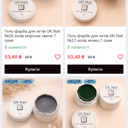
Гель-фарба для нігтів UK.Nail
№10 колір морська хвиля 7
Гель-фарба для нігтів UK.Nail
грам
№17 колір мокко,7 грам
В наявності
В наявності
53,40
53,40
₴
₴
89 ₴
89 ₴
Купити
Купити
АКЦІЯ!
–40%
АКЦІЯ!
–40%