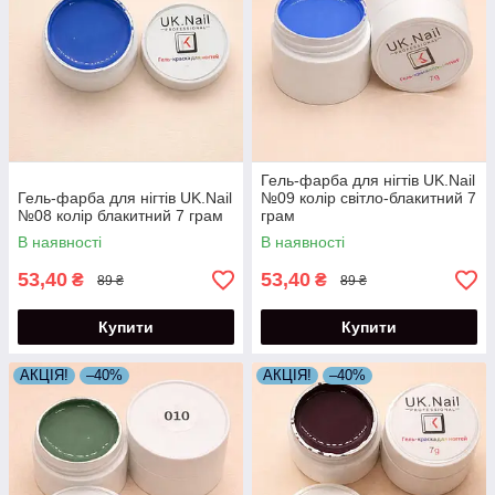
Гель-фарба для нігтів UK.Nail
Гель-фарба для нігтів UK.Nail
№09 колір світло-блакитний 7
№08 колір блакитний 7 грам
грам
В наявності
В наявності
53,40
53,40
₴
₴
89 ₴
89 ₴
Купити
Купити
АКЦІЯ!
–40%
АКЦІЯ!
–40%