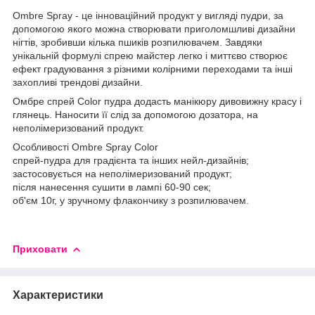
Ombre Spray - це інноваційний продукт у вигляді пудри, за
допомогою якого можна створювати приголомшливі дизайни
нігтів, зробивши кілька пшиків розпилювачем. Завдяки
унікальній формулі спрею майстер легко і миттєво створює
ефект градуювання з різними колірними переходами та інші
захопливі трендові дизайни.
Омбре спрей Color пудра додасть манікюру дивовижну красу і
глянець. Наносити її слід за допомогою дозатора, на
неполімеризований продукт.
Особливості Ombre Spray Color
спрей-пудра для градієнта та інших нейл-дизайнів;
застосовується на неполімеризований продукт;
після нанесення сушити в лампі 60-90 сек;
об'єм 10г, у зручному флакончику з розпилювачем.
Приховати
Характеристики