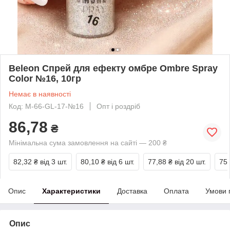
Beleon Спрей для ефекту омбре Ombre Spray
Color №16, 10гр
Немає в наявності
Код: М-66-GL-17-№16
Опт і роздріб
86,78
₴
Мінімальна сума замовлення на сайті — 200 ₴
82,32 ₴
від 3 шт.
80,10 ₴
від 6 шт.
77,88 ₴
від 20 шт.
75,
Опис
Характеристики
Доставка
Оплата
Умови 
Опис