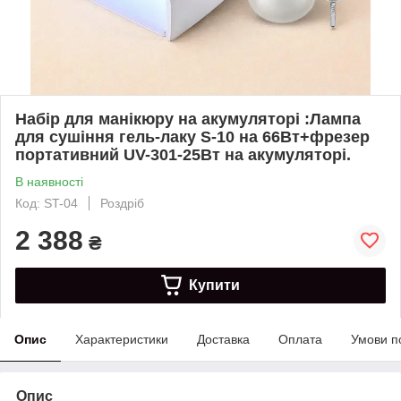
Набір для манікюру на акумуляторі :Лампа
для сушіння гель-лаку S-10 на 66Вт+фрезер
портативний UV-301-25Вт на акумуляторі.
В наявності
Код: ST-04
Роздріб
2 388
₴
Купити
Опис
Характеристики
Доставка
Оплата
Умови п
Опис