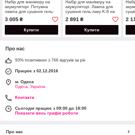
Набір для манікюру на
Набір для манікюру на
Набі
акумуляторі :Потужна
акумуляторі :Лампа для
акум
лампа для сушіння гель-
сушіння гель-лаку K-8 на
суші
лаку K-8 60 Вт+фрезер
60Вт+фрезер портативний
на 1
3 005
2 891
2 1
₴
₴
портативний UV-501-35 Вт
UV-301-25Вт на
порт
на акумуляторі.
акумуляторі.
на а
Купити
Купити
Про нас
93% позитивних з 766 відгуків за рік
Працює з 02.12.2016
м. Одеса
Одеса, Україна
Контакти
Сьогодні працює з 09:00 до 18:00
Показати весь графік роботи
Про нас