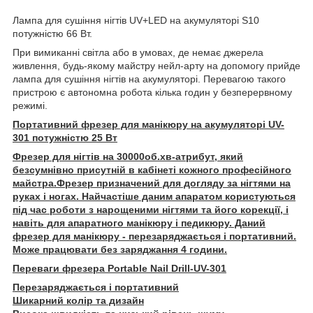
Лампа для сушіння нігтів UV+LED на акумуляторі S10
потужністю 66 Вт.
При вимиканні світла або в умовах, де немає джерела
живлення, будь-якому майстру нейл-арту на допомогу прийде
лампа для сушіння нігтів на акумуляторі. Перевагою такого
пристрою є автономна робота кілька годин у безперервному
режимі.
Портативний фрезер для манікюру на акумуляторі UV-
301 потужністю 25 Вт
Фрезер для нігтів на 30000об.хв-атрибут, який
безсумнівно присутній в кабінеті кожного професійного
майстра.Фрезер призначений для догляду за нігтями на
руках і ногах. Найчастіше даним апаратом користуються
під час роботи з нарощеними нігтями та його корекції, і
навіть для апаратного манікюру і педикюру. Даний
фрезер для манікюру - перезаряджається і портативний.
Може працювати без заряджання 4 години.
Переваги фрезера Portable Nail Drill-UV-301
Перезаряджається і портативний
Шикарний колір та дизайн