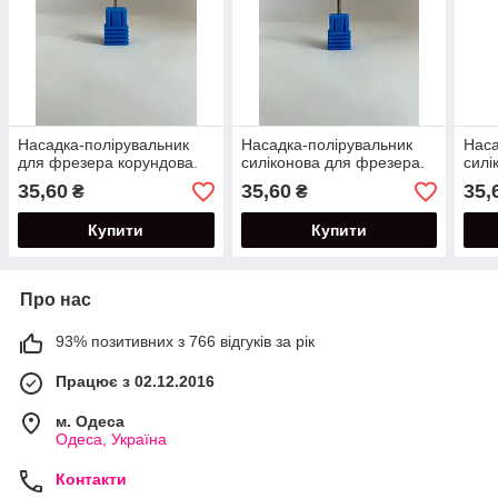
Насадка-полірувальник
Насадка-полірувальник
Наса
для фрезера корундова.
силіконова для фрезера.
силі
35,60
35,60
35,
₴
₴
Купити
Купити
Про нас
93% позитивних з 766 відгуків за рік
Працює з 02.12.2016
м. Одеса
Одеса, Україна
Контакти