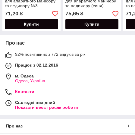
для апаратного манікюру
для апаратного манікюру
для 
та педикюру №3
та педикюру (синя)
та 
71,20
75,65
71,
₴
₴
Купити
Купити
Про нас
92% позитивних з 772 відгуків за рік
Працює з 02.12.2016
м. Одеса
Одеса, Україна
Контакти
Сьогодні вихідний
Показати весь графік роботи
Про нас