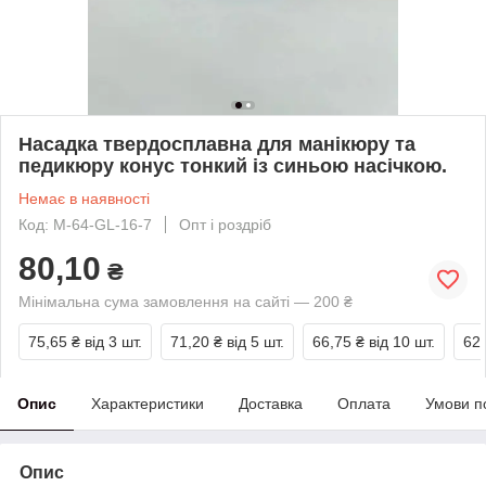
Насадка твердосплавна для манікюру та
педикюру конус тонкий із синьою насічкою.
Немає в наявності
Код: М-64-GL-16-7
Опт і роздріб
80,10
₴
Мінімальна сума замовлення на сайті — 200 ₴
75,65 ₴
від 3 шт.
71,20 ₴
від 5 шт.
66,75 ₴
від 10 шт.
62,
Опис
Характеристики
Доставка
Оплата
Умови п
Опис