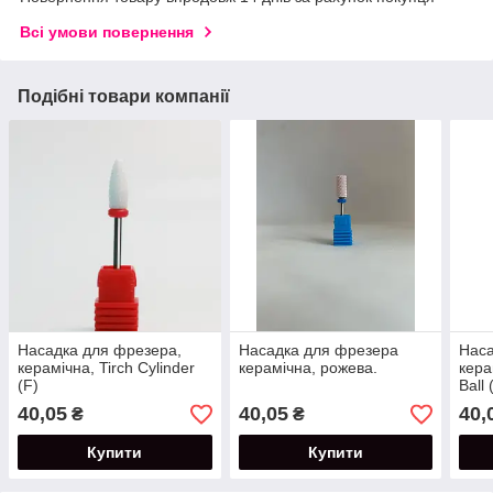
Всі умови повернення
Подібні товари компанії
Насадка для фрезера,
Насадка для фрезера
Наса
керамічна, Tirch Cylinder
керамічна, рожева.
кера
(F)
Ball 
40,05
40,05
40,
₴
₴
Купити
Купити