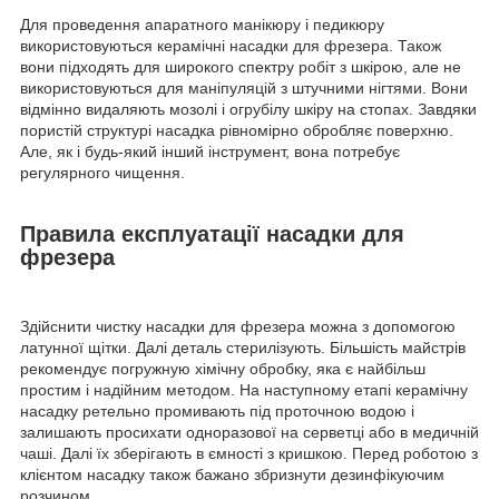
Для проведення апаратного манікюру і педикюру
використовуються керамічні насадки для фрезера. Також
вони підходять для широкого спектру робіт з шкірою, але не
використовуються для маніпуляцій з штучними нігтями. Вони
відмінно видаляють мозолі і огрубілу шкіру на стопах. Завдяки
пористій структурі насадка рівномірно обробляє поверхню.
Але, як і будь-який інший інструмент, вона потребує
регулярного чищення.
Правила експлуатації насадки для
фрезера
Здійснити чистку насадки для фрезера можна з допомогою
латунної щітки. Далі деталь стерилізують. Більшість майстрів
рекомендує погружную хімічну обробку, яка є найбільш
простим і надійним методом. На наступному етапі керамічну
насадку ретельно промивають під проточною водою і
залишають просихати одноразової на серветці або в медичній
чаші. Далі їх зберігають в ємності з кришкою. Перед роботою з
клієнтом насадку також бажано збризнути дезинфікуючим
розчином.