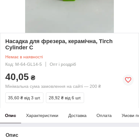
Насадка для фрезера, керамічна, Tirch
Cylinder C
Немає в наявності
Код: M-64-GL14-5
Опт і роздріб
40,05
₴
Мінімальна сума замовлення на сайті — 200 ₴
35,60 ₴
від 3 шт.
28,92 ₴
від 6 шт.
Опис
Характеристики
Доставка
Оплата
Умови п
Опис