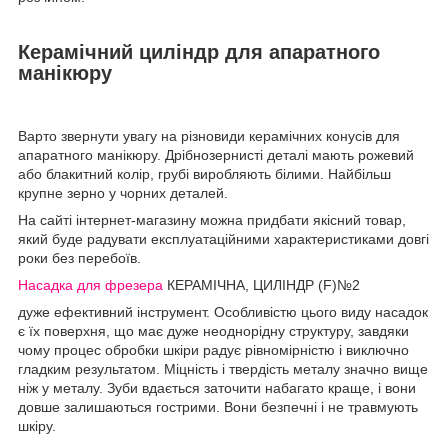
Керамічний циліндр для апаратного
манікюру
Варто звернути увагу на різновиди керамічних конусів для
апаратного манікюру. Дрібнозернисті деталі мають рожевий
або блакитний колір, грубі виробляють білими. Найбільш
крупне зерно у чорних деталей.
На сайті інтернет-магазину можна придбати якісний товар,
який буде радувати експлуатаційними характеристиками довгі
роки без перебоїв.
Насадка для фрезера
КЕРАМІЧНА, ЦИЛІНДР (F)№2
дуже ефективний інструмент. Особливістю цього виду насадок
є їх поверхня, що має дуже неоднорідну структуру, завдяки
чому процес обробки шкіри радує рівномірністю і виключно
гладким результатом. Міцність і твердість металу значно вище
ніж у металу. Зуби вдається заточити набагато краще, і вони
довше залишаються гострими. Вони безпечні і не травмують
шкіру.