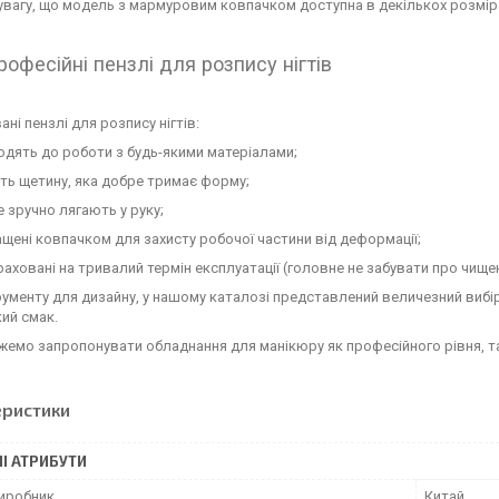
увагу, що модель з мармуровим ковпачком доступна в декількох розмірах,
рофесійні пензлі для розпису нігтів
ні пензлі для розпису нігтів:
одять до роботи з будь-якими матеріалами;
ть щетину, яка добре тримає форму;
 зручно лягають у руку;
щені ковпачком для захисту робочої частини від деформації;
аховані на тривалий термін експлуатації (головне не забувати про чищ
рументу для дизайну, у нашому каталозі представлений величезний вибір
кий смак.
емо запропонувати обладнання для манікюру як професійного рівня, так
еристики
І АТРИБУТИ
виробник
Китай