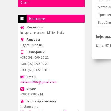
Статі
Матеріа
Признач
Контакти
Виробни
Інтернет-магазин Million Nails
Інформ
Одеса, Україна
Ціна:
57,8
+380 (93) 999-99-22
+380 (97) 999-99-21
+380 (63) 565-80-81
millionn8989@gmail.com
+380932383914
Instagram