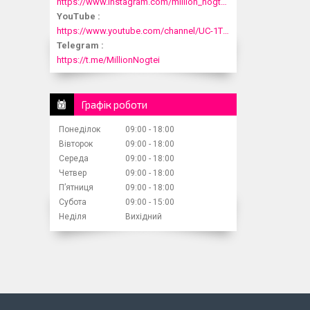
https://www.instagram.com/million_nogtei/
YouTube
https://www.youtube.com/channel/UC-1T1fDjup0Xjod3xHodyYQ
Telegram
https://t.me/MillionNogtei
Графік роботи
Понеділок
09:00
18:00
Вівторок
09:00
18:00
Середа
09:00
18:00
Четвер
09:00
18:00
Пʼятниця
09:00
18:00
Субота
09:00
15:00
Неділя
Вихідний