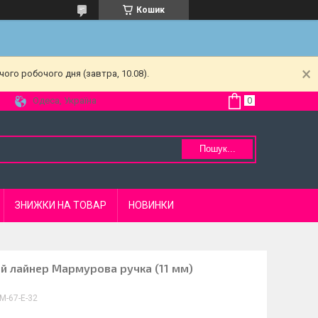
Кошик
ого робочого дня (завтра, 10.08).
Одеса, Україна
Пошук...
ЗНИЖКИ НА ТОВАР
НОВИНКИ
ий лайнер Мармурова ручка (11 мм)
М-67-E-32