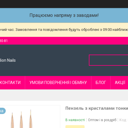
Працюємо напряму з заводами!
очий час. Замовлення та повідомлення будуть оброблені з 09:00 найближч
80-81
ion Nails
КОНТАКТИ
УМОВИ ПОВЕРНЕННЯ І ОБМІНУ
БЛОГ
АКЦІЇ
Пензель з кристалами тонк
ка
В наявності
Оптом і в роздріб
Код: