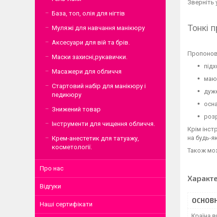
Зверніть 
База, топ, олія для нігтів
Тонкі п
Муляжі для навчання манікюру
Аксесуари для вій та брів.
Пропонова
Маски захисні,рукавички.
підх
Масажери для обличчя
маю
Стартовий набір для манікюру і
дуже
педикюру
осна
Знижений товар
розр
Інструменти для чищення обличчя.
Крім інст
на будь-я
Крем-анестетик для татуажу,
косметології.
Також мож
Про нас
Характ
Відгуки
ОСНОВН
Наші сертифікати
Країна 