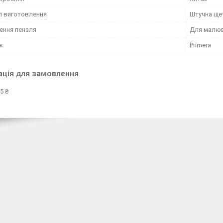
л виготовлення
Штучна ще
ення пензля
Для малю
к
Primera
ація для замовлення
5 ₴