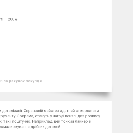
ті — 200 ₴
ів
за рахунок покупця
м деталізації. Справжній майстер здатний створювати
ументу. Зокрема, стануть у нагоді пензлі для розпису
х, так і поштучно. Наприклад, цей тонкий лайнер з
ромальовування дрібних деталей.