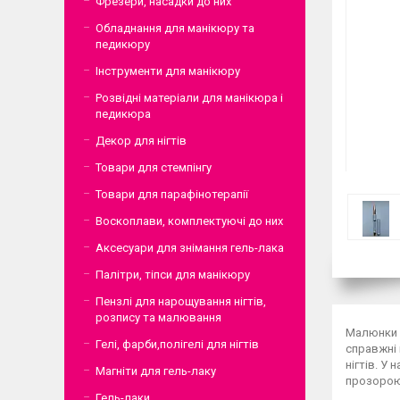
Фрезери, насадки до них
Обладнання для манікюру та
педикюру
Інструменти для манікюру
Розвідні матеріали для манікюра і
педикюра
Декор для нігтів
Товари для стемпінгу
Товари для парафінотерапії
Воскоплави, комплектуючі до них
Аксесуари для знімання гель-лака
Палітри, тіпси для манікюру
Пензлі для нарощування нігтів,
розпису та малювання
Малюнки н
Гелі, фарби,полігелі для нігтів
справжні 
нігтів. У
Магніти для гель-лаку
прозорою 
Гель-лаки