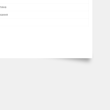
тина
вання