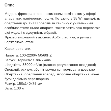
Опис
Модель фрезера стане незамінним помічником у сфері
апаратних манікюрних послуг. Потужність 35 W і швидкість
обертання до 35000 обертів за хвилину є унікальними
особливостями цього апарата, також важливою перевагою
цієї моделі є відсутність вібрації.
Фрезер виконаний з якісного АБС-пластика, а ручка з
нержавіючої сталі.
Характеристики:
Напруга: 100-2200V 50/60HZ
Запуск: Торкніться вимикача
Швидкість: 35000 об/хв (плавне регулювання швидкості)
Операції: рух рук або ніг можна контролювати довільно
Обертання: обертання вперед, зворотне обертання може
бути довільно перетворено
Розмір: 150х140х75 мм
Вага: 1.38 кг