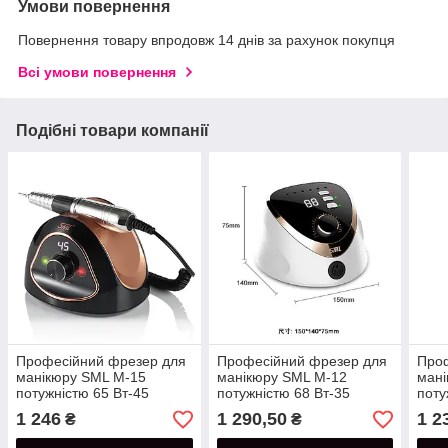
Умови повернення
Повернення товару впродовж 14 днів за рахунок покупця
Всі умови повернення
Подібні товари компанії
Професійний фрезер для
Професійний фрезер для
Про
манікюру SML M-15
манікюру SML M-12
мані
потужністю 65 Вт-45
потужністю 68 Вт-35
поту
тис.об/хв.(Black)
тис.об/хв.
тис.
1 246
1 290,50
1 2
₴
₴