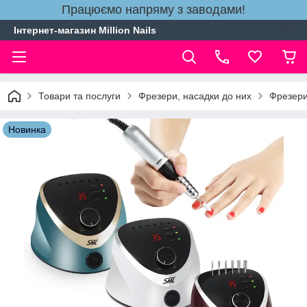
Працюємо напряму з заводами!
Інтернет-магазин Million Nails
Товари та послуги
Фрезери, насадки до них
Фрезери
Новинка