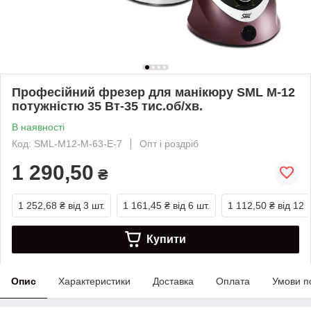
Професійний фрезер для манікюру SML M-12
потужністю 35 Вт-35 тис.об/хв.
В наявності
Код: SML-M12-М-63-Е-7
Опт і роздріб
1 290,50
₴
1 252,68 ₴
від 3 шт.
1 161,45 ₴
від 6 шт.
1 112,50 ₴
від 12 
Купити
Опис
Характеристики
Доставка
Оплата
Умови п