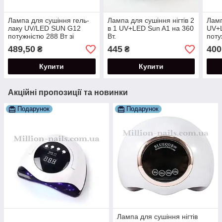
Лампа для сушіння гель-
Лампа для сушіння нігтів 2
Ламп
лаку UV/LED SUN G12
в 1 UV+LED Sun A1 на 360
UV+
потужністю 288 Вт зі
Вт.
поту
стразами (Бузкова)
489,50
445
400
₴
₴
Купити
Купити
Акційні пропозиції та новинки
Подарунок
Подарунок
Лампа для сушіння нігтів