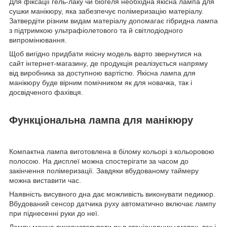
Для фіксації гель-лаку чи біогеля необхідна якісна лампа для
сушки манікюру, яка забезпечує полімеризацію матеріалу.
Затвердіти різним видам матеріалу допомагає гібридна лампа
з підтримкою ультрафіолетового та й світлодіодного
випромінювання.
Щоб вигідно придбати якісну модель варто звернутися на
сайт інтернет-магазину, де продукція реалізується напряму
від виробника за доступною вартістю. Якісна лампа для
манікюру буде вірним помічником як для новачка, так і
досвідченого фахівця.
Функціональна лампа для манікюру
Компактна лампа виготовлена в білому кольорі з кольоровою
полосою. На дисплеї можна спостерігати за часом до
закінчення полімеризації. Завдяки вбудованому таймеру
можна виставити час.
Наявність висувного дна дає можливість виконувати педикюр.
Вбудований сенсор датчика руху автоматично включає лампу
при піднесенні руки до неї.