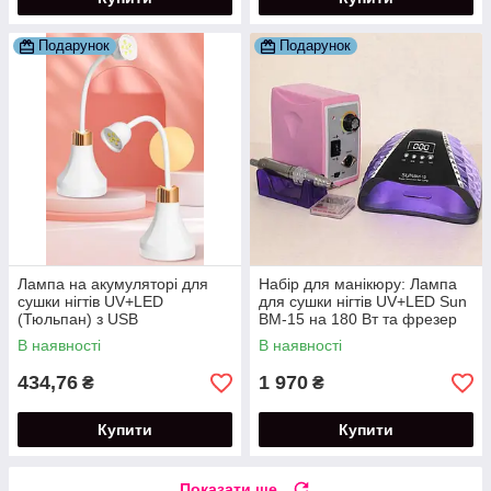
Подарунок
Подарунок
Лампа на акумуляторі для
Набір для манікюру: Лампа
сушки нігтів UV+LED
для сушки нігтів UV+LED Sun
(Тюльпан) з USB
BM-15 на 180 Вт та фрезер
підключенням потужністю 18
для манікюру ZS-701
В наявності
В наявності
Вт.
потужністю 65 Вт.
434,76
1 970
₴
₴
Купити
Купити
Показати ще