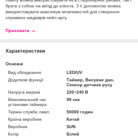
Лампу можна використовувати як в стаціонарних умовах, так і
брати з собою на виїзд до клієнта. З її допомогою можна
використовувати максимум можливостей для створення
справжніх шедеврів нейл-арту.
Приховати
Характеристики
Основні
Вид обладнання
LED/UV
Додаткові функції
Таймер, Висувне дно,
Сенсор датчика руху
Напруга мережі
220~240 В
Максимальний час
99 сек
установки таймера
Термін служби ламп
50000 годин
Країна виробник
Китай
Виробник
SUN
Колір
Білий