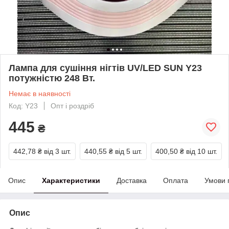
Лампа для сушіння нігтів UV/LED SUN Y23
потужністю 248 Вт.
Немає в наявності
Код: Y23
Опт і роздріб
445
₴
442,78 ₴
від 3 шт.
440,55 ₴
від 5 шт.
400,50 ₴
від 10 шт.
Опис
Характеристики
Доставка
Оплата
Умови 
Опис