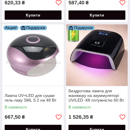
620,33
587,40
₴
₴
Купити
Купити
Акция!
Подарунок
Подарунок
Бездротова лампа для
Лампа UV+LED для сушки
манікюру на акуммуляторі
гель-лаку SML S 2 на 48 Вт.
UV/LED -К8 потужністю 60 Вт.
(2600 mAh)
В наявності
В наявності
667,50
1 526,35
₴
₴
Купити
Купити