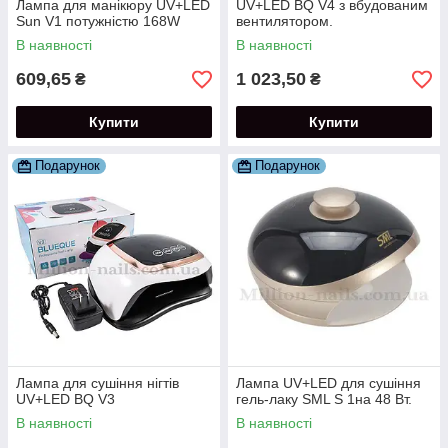
Лампа для манікюру UV+LED
UV+LED BQ V4 з вбудованим
Sun V1 потужністю 168W
вентилятором.
В наявності
В наявності
609,65
1 023,50
₴
₴
Купити
Купити
Подарунок
Подарунок
Лампа для сушіння нігтів
Лампа UV+LED для сушіння
UV+LED BQ V3
гель-лаку SML S 1на 48 Вт.
В наявності
В наявності