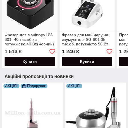
Фрезер для манікюру UV-
Фрезер для манікюру на
Про
601 -40 тис.об.хв
акумуляторі SG-801 35
мані
потужністю 40 Вт.(Чорний)
тис.об. потужністю 50 Вт.
поту
тис.
1 513
1 246
1 2
₴
₴
Купити
Купити
Акційні пропозиції та новинки
АКЦІЯ!
Подарунок
АКЦІЯ!