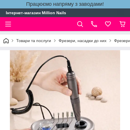
Працюємо напряму з заводами!
Інтернет-магазин Million Nails
Товари та послуги
Фрезери, насадки до них
Фрезери