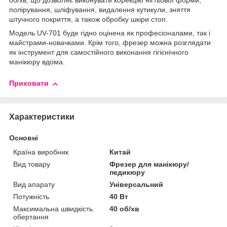
об/хв, що дозволяє виконувати корекцію нігтьової форми,
полірування, шліфування, видалення кутикули, зняття
штучного покриття, а також обробку шкіри стоп.
Модель UV-701 буде гідно оцінена як професіоналами, так і
майстрами-новачками. Крім того, фрезер можна розглядати
як інструмент для самостійного виконання гігієнічного
манікюру вдома.
Приховати
Характеристики
Основні
Країна виробник
Китай
Вид товару
Фрезер для манікюру/
педикюру
Вид апарату
Універсальний
Потужність
40 Вт
Максимальна швидкість
40 об/хв
обертання