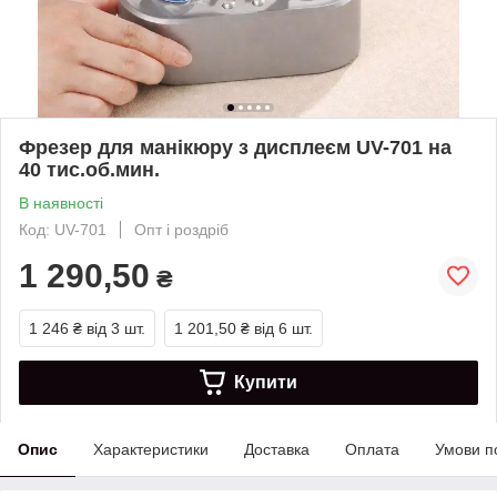
Фрезер для манікюру з дисплеєм UV-701 на
40 тис.об.мин.
В наявності
Код: UV-701
Опт і роздріб
1 290,50
₴
1 246 ₴
від 3 шт.
1 201,50 ₴
від 6 шт.
Купити
Опис
Характеристики
Доставка
Оплата
Умови п