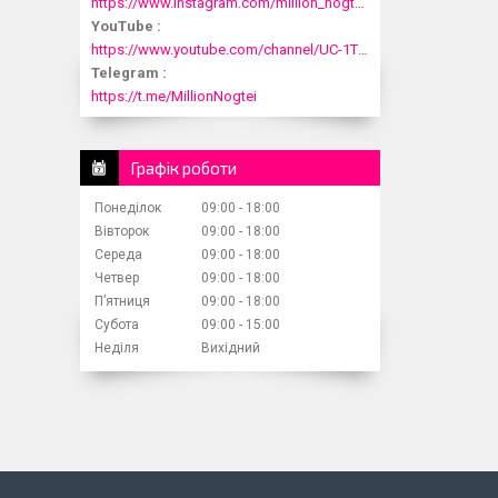
https://www.instagram.com/million_nogtei/
YouTube
https://www.youtube.com/channel/UC-1T1fDjup0Xjod3xHodyYQ
Telegram
https://t.me/MillionNogtei
Графік роботи
Понеділок
09:00
18:00
Вівторок
09:00
18:00
Середа
09:00
18:00
Четвер
09:00
18:00
Пʼятниця
09:00
18:00
Субота
09:00
15:00
Неділя
Вихідний