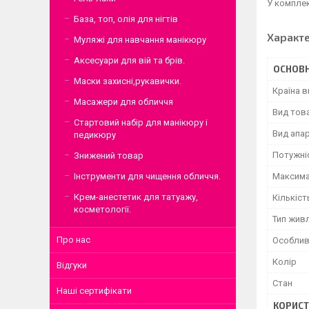
У комплек
База, топ, олія для нігтів
Характ
Муляжі для навчання манікюру
Аксесуари для вій та брів.
ОСНОВН
Маски захисні,рукавички.
Країна 
Масажери для обличчя
Вид тов
Стартовий набір для манікюру і
Вид апа
педикюру
Потужні
Знижений товар
Максима
Інструменти для чищення обличчя.
Крем-анестетик для татуажу,
Кількіст
косметології.
Тип жив
Про нас
Особлив
Колір
Відгуки
Стан
Наші сертифікати
КОРИСТ