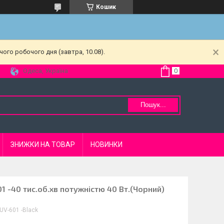
Кошик
ого робочого дня (завтра, 10.08).
Одеса, Україна
Пошук...
ЗНИЖКИ НА ТОВАР
НОВИНКИ
 -40 тис.об.хв потужністю 40 Вт.(Чорний)
UV-601 -Black