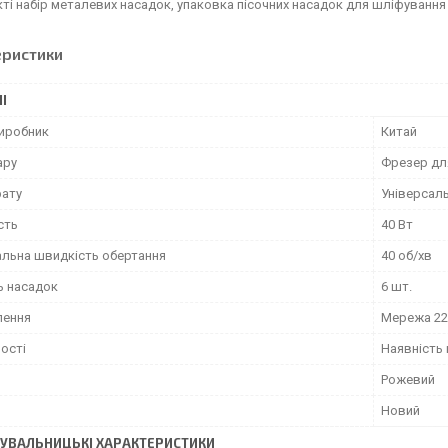
ті набір металевих насадок, упаковка пісочних насадок для шліфування 
еристики
І
виробник
Китай
ару
Фрезер дл
рату
Універсал
сть
40 Вт
льна швидкість обертання
40 об/хв
ь насадок
6 шт.
лення
Мережа 22
ості
Наявність 
Рожевий
Новий
УВАЛЬНИЦЬКІ ХАРАКТЕРИСТИКИ