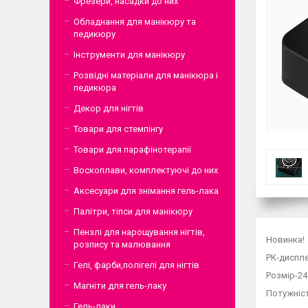
Фрезери, насадки до них
Обладнання для манікюру та
педикюру
Інструменти для манікюру
Розвідні матеріали для манікюра і
педикюра
Декор для нігтів
Товари для стемпінгу
Товари для парафінотерапії
Воскоплави, комплектуючі до них
Аксесуари для знімання гель-лака
Палітри, тіпси для манікюру
Пензлі для нарощування нігтів,
Новинка! 
розпису та малювання
РК-диспле
Гелі, фарби,полігелі для нігтів
Розмір-24
Магніти для гель-лаку
Потужніст
Гель-лаки