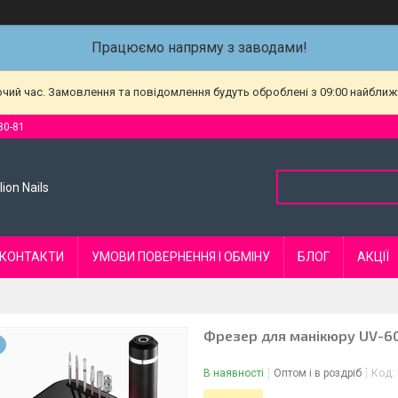
Працюємо напряму з заводами!
очий час. Замовлення та повідомлення будуть оброблені з 09:00 найближч
80-81
ion Nails
КОНТАКТИ
УМОВИ ПОВЕРНЕННЯ І ОБМІНУ
БЛОГ
АКЦІЇ
Фрезер для манікюру UV-601
В наявності
Оптом і в роздріб
Код: