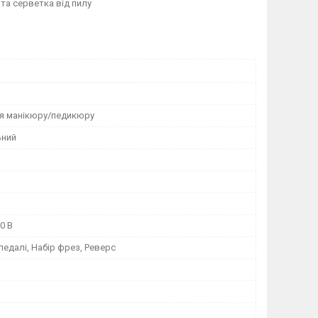
та серветка від пилу
я манікюру/педикюру
ьний
0 В
педалі, Набір фрез, Реверс