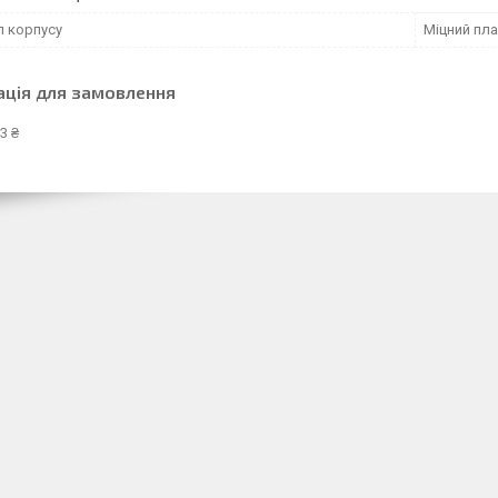
л корпусу
Міцний пл
ація для замовлення
3 ₴