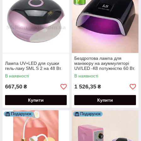
Бездротова лампа для
Лампа UV+LED для сушки
манікюру на акуммуляторі
гель-лаку SML S 2 на 48 Вт.
UV/LED -К8 потужністю 60 Вт.
(2600 mAh)
В наявності
В наявності
667,50
1 526,35
₴
₴
Купити
Купити
Подарунок
Подарунок