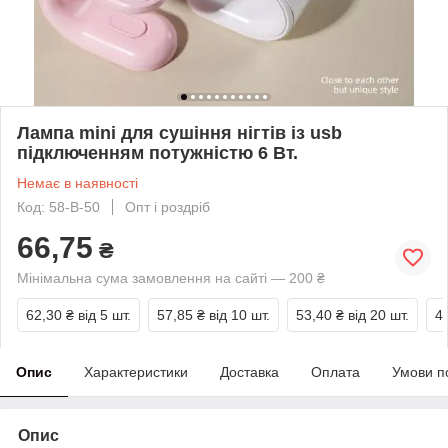
Лампа mini для сушіння нігтів із usb
підключенням потужністю 6 Вт.
Немає в наявності
Код: 58-В-50
Опт і роздріб
66,75
₴
Мінімальна сума замовлення на сайті — 200 ₴
62,30 ₴
від 5 шт.
57,85 ₴
від 10 шт.
53,40 ₴
від 20 шт.
4
Опис
Характеристики
Доставка
Оплата
Умови п
Опис