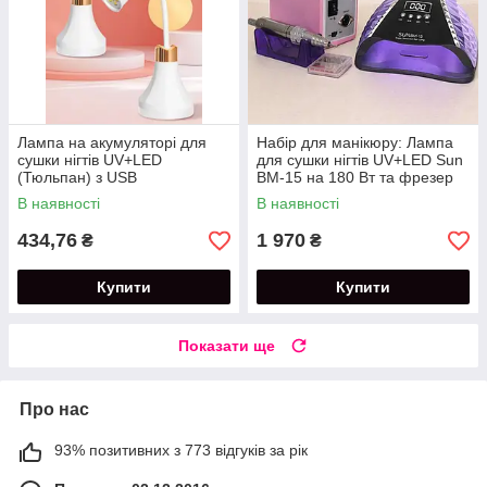
Лампа на акумуляторі для
Набір для манікюру: Лампа
сушки нігтів UV+LED
для сушки нігтів UV+LED Sun
(Тюльпан) з USB
BM-15 на 180 Вт та фрезер
підключенням потужністю 18
для манікюру ZS-701
В наявності
В наявності
Вт.
потужністю 65 Вт.
434,76
1 970
₴
₴
Купити
Купити
Показати ще
Про нас
93% позитивних з 773 відгуків за рік