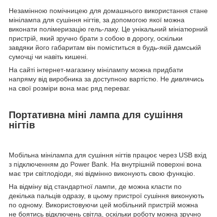
Незамінною помічницею для домашнього використання стане
мінілампа для сушіння нігтів, за допомогою якої можна
виконати полімеризацію гель-лаку. Це унікальний мініатюрний
пристрій, який зручно брати з собою в дорогу, оскільки
завдяки його габаритам він поміститься в будь-якій дамській
сумочці чи навіть кишені.
На сайті інтернет-магазину мінілампу можна придбати
напряму від виробника за доступною вартістю. Не дивлячись
на свої розміри вона має ряд переваг.
Портативна міні лампа для сушіння
нігтів
Мобільна мінілампа для сушіння нігтів працює через USB вхід
з підключенням до Power Bank. На внутрішній поверхні вона
має три світлодіоди, які відмінно виконують свою функцію.
На відміну від стандартної лампи, де можна класти по
декілька пальців одразу, в цьому пристрої сушіння виконують
по одному. Використовуючи цей мобільний пристрій можна
не боятись відключень світла, оскільки роботу можна зручно