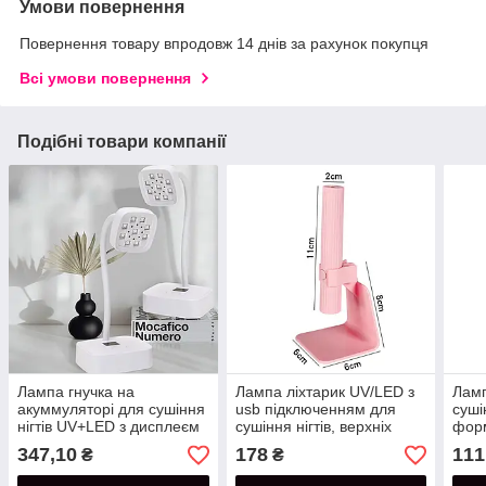
Умови повернення
Повернення товару впродовж 14 днів за рахунок покупця
Всі умови повернення
Подібні товари компанії
Лампа гнучка на
Лампа ліхтарик UV/LED з
Ламп
акуммуляторі для сушіння
usb підключенням для
суші
нігтів UV+LED з дисплеєм
сушіння нігтів, верхніх
форм
потужністю 27 Вт.
форм гелевих тіпсів на
на а
347,10
178
111
₴
₴
підставці.