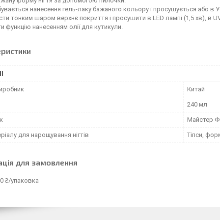
жану форму нігтя за допомогою пилочки.
бувається нанесення гель-лаку бажаного кольору і просушується або в УФ-л
сти тонким шаром верхнє покриття і просушити в LED лампі (1,5 хв), в U
 функцію нанесенням олії для кутикули.
еристики
І
виробник
Китай
240 мл
к
Майстер 
ріалу для нарощування нігтів
Тіпси, фор
ація для замовлення
0 ₴/упаковка