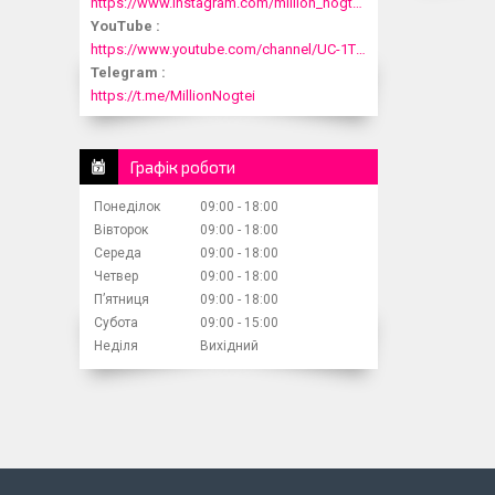
https://www.instagram.com/million_nogtei/
YouTube
https://www.youtube.com/channel/UC-1T1fDjup0Xjod3xHodyYQ
Telegram
https://t.me/MillionNogtei
Графік роботи
Понеділок
09:00
18:00
Вівторок
09:00
18:00
Середа
09:00
18:00
Четвер
09:00
18:00
Пʼятниця
09:00
18:00
Субота
09:00
15:00
Неділя
Вихідний