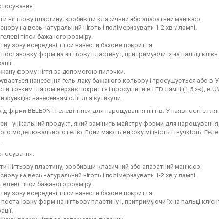
стосування:
ти нігтьову пластину, зробивши класичний або апаратний манікюр.
снову на весь натуральний ніготь і полімеризувати 1-2 хв у лампі.
 гелеві тіпси бажаного розміру.
тну зону всередині тіпси нанести базове покриття.
постановку форм на нігтьову пластину і, притримуючи їх на пальці клієнт
ації.
жану форму нігтя за допомогою пилочки.
бувається нанесення гель-лаку бажаного кольору і просушується або в УФ-л
сти тонким шаром верхнє покриття і просушити в LED лампі (1,5 хв), в U
 функцію нанесенням олії для кутикули.
ід фірми BELEON ! Гелеві тіпси для нарощування нігтів. У наявності є гля
пси - унікальний продукт, який замінить майстру форми для нарощування,
ного моделювального гелю. Вони мають високу міцність і гнучкість. Геле
.
стосування:
ти нігтьову пластину, зробивши класичний або апаратний манікюр.
снову на весь натуральний ніготь і полімеризувати 1-2 хв у лампі.
 гелеві тіпси бажаного розміру.
тну зону всередині тіпси нанести базове покриття.
постановку форм на нігтьову пластину і, притримуючи їх на пальці клієнт
ації.