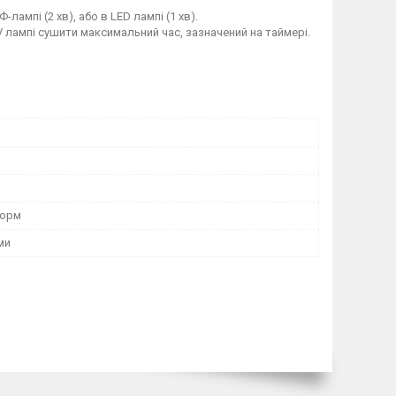
ампі (2 хв), або в LED лампі (1 хв).
V лампі сушити максимальний час, зазначений на таймері.
Форм
ми