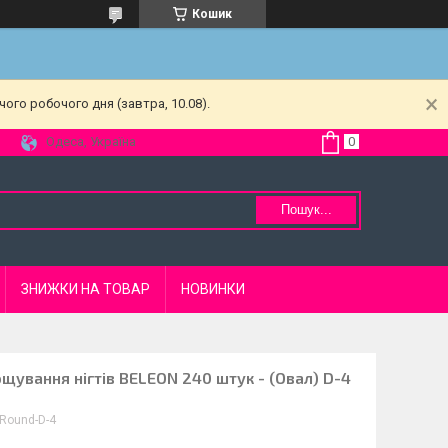
Кошик
ого робочого дня (завтра, 10.08).
Одеса, Україна
Пошук...
ЗНИЖКИ НА ТОВАР
НОВИНКИ
ощування нігтів BELEON 240 штук - (Овал) D-4
Round-D-4