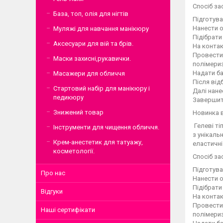
Спосіб за
База, топ, олія для нігтів
Підготува
Нанести о
Муляжі для навчання манікюру
Підібрати
Аксесуари для вій та брів.
На контак
Провести 
Маски захисні,рукавички.
полімериз
Надати ба
Масажери для обличчя
Після від
Стартовий набір для манікюру і
Далі нане
педикюру
Завершити
Знижений товар
Новинка в
Гелеві ті
Інструменти для чищення обличчя.
з унікаль
Крем-анестетик для татуажу,
еластичні
косметології.
Спосіб за
Підготува
Про нас
Нанести о
Підібрати
Відгуки
На контак
Провести 
Наші сертифікати
полімериз