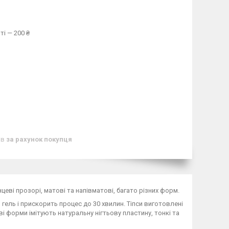
ті — 200 ₴
ів
за рахунок покупця
нцеві прозорі, матові та напівматові, багато різних форм.
 гель і прискорить процес до 30 хвилин. Тіпси виготовлені
ві форми імітують натуральну нігтьову пластину, тонкі та