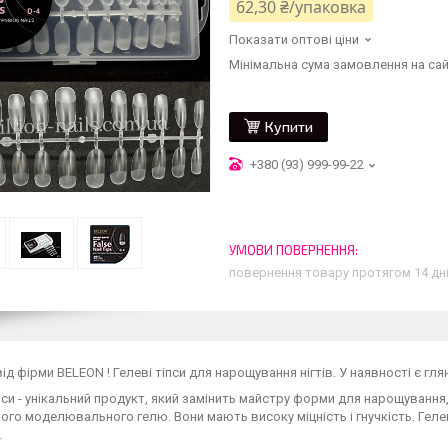
62,30 ₴/упаковка
Показати оптові ціни
Мінімальна сума замовлення на сай
Купити
+380 (93) 999-99-22
повернення товару протягом 14 дн
ід фірми BELEON ! Гелеві тіпси для нарощування нігтів. У наявності є гля
пси - унікальний продукт, який замінить майстру форми для нарощування,
ного моделювального гелю. Вони мають високу міцність і гнучкість. Геле
.