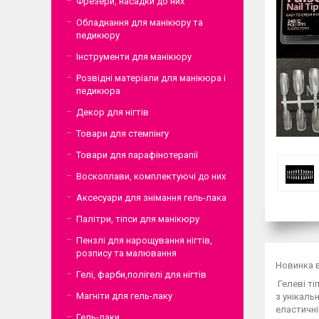
Фрезери, насадки до них
Обладнання для манікюру та
педикюру
Інструменти для манікюру
Розвідні матеріали для манікюра і
педикюра
Декор для нігтів
Товари для стемпінгу
Товари для парафінотерапії
Воскоплави, комплектуючі до них
Аксесуари для знімання гель-лака
Палітри, тіпси для манікюру
Пензлі для нарощування нігтів,
розпису та малювання
Новинка в
Гелі, фарби,полігелі для нігтів
Гелеві ті
Магніти для гель-лаку
з унікаль
еластичні
Гель-лаки