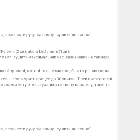
а, перенести руку під лампу і сушити до повної
ампі (2 хв), або в LED лампі (1 хв).
V лампі сушити максимальний час, зазначений на таймері.
нцеві прозорі, матові та напівматові, багато різних форм.
 гель і прискорить процес до 30 хвилин. Тіпси виготовлені
ві форми імітують натуральну нігтьову пластину, тонкі та
а, перенести руку під лампу і сушити до повної