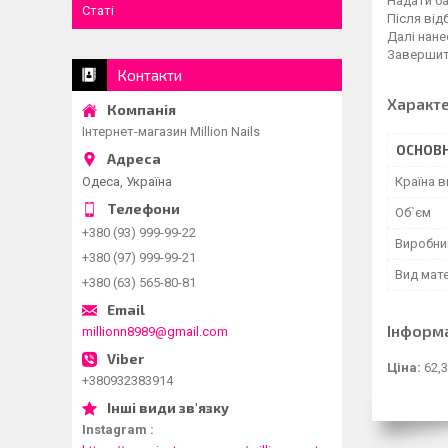
Надати ба
Статі
Після від
Далі нане
Завершити
Контакти
Характ
Інтернет-магазин Million Nails
ОСНОВН
Одеса, Україна
Країна 
Об`єм
+380 (93) 999-99-22
Виробни
+380 (97) 999-99-21
Вид мате
+380 (63) 565-80-81
Інформ
millionn8989@gmail.com
Ціна:
62,3
+380932383914
Instagram