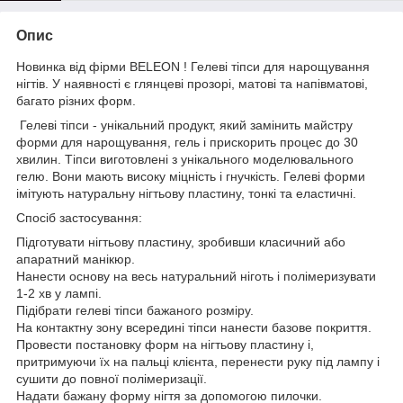
Опис
Новинка від фірми BELEON ! Гелеві тіпси для нарощування
нігтів. У наявності є глянцеві прозорі, матові та напівматові,
багато різних форм.
Гелеві тіпси - унікальний продукт, який замінить майстру
форми для нарощування, гель і прискорить процес до 30
хвилин. Тіпси виготовлені з унікального моделювального
гелю. Вони мають високу міцність і гнучкість. Гелеві форми
імітують натуральну нігтьову пластину, тонкі та еластичні.
Спосіб застосування:
Підготувати нігтьову пластину, зробивши класичний або
апаратний манікюр.
Нанести основу на весь натуральний ніготь і полімеризувати
1-2 хв у лампі.
Підібрати гелеві тіпси бажаного розміру.
На контактну зону всередині тіпси нанести базове покриття.
Провести постановку форм на нігтьову пластину і,
притримуючи їх на пальці клієнта, перенести руку під лампу і
сушити до повної полімеризації.
Надати бажану форму нігтя за допомогою пилочки.