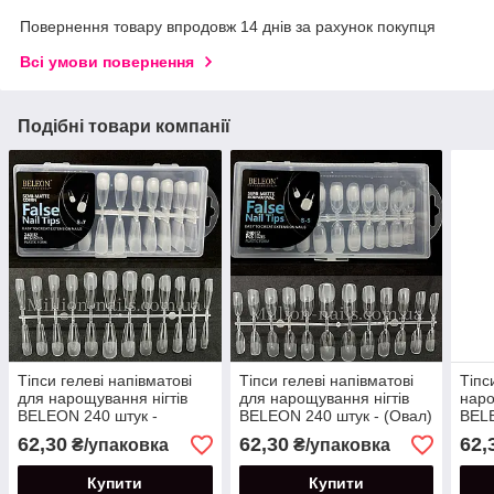
Повернення товару впродовж 14 днів за рахунок покупця
Всі умови повернення
Подібні товари компанії
Тіпси гелеві напівматові
Тіпси гелеві напівматові
Тіпс
для нарощування нігтів
для нарощування нігтів
наро
BELEON 240 штук -
BELEON 240 штук - (Овал)
BELE
(Балерина) S-7
S-5
(Ква
62,30
62,30
62,
₴/упаковка
₴/упаковка
Купити
Купити