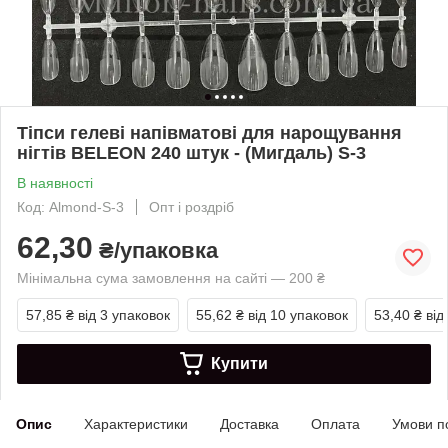
Тіпси гелеві напівматові для нарощування
нігтів BELEON 240 штук - (Мигдаль) S-3
В наявності
Код: Almond-S-3
Опт і роздріб
62,30
₴/упаковка
Мінімальна сума замовлення на сайті — 200 ₴
57,85 ₴
від 3 упаковок
55,62 ₴
від 10 упаковок
53,40 ₴
від
Купити
Опис
Характеристики
Доставка
Оплата
Умови п