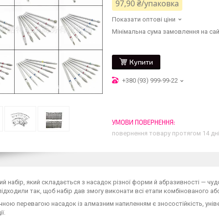
97,90 ₴/упаковка
Показати оптові ціни
Мінімальна сума замовлення на сай
Купити
+380 (93) 999-99-22
повернення товару протягом 14 дн
й набір, який складається з насадок різної форми й абразивності — чуд
підходили так, щоб набір дав змогу виконати всі етапи комбінованого а
ною перевагою насадок із алмазним напиленням є зносостійкість, універ
ї.