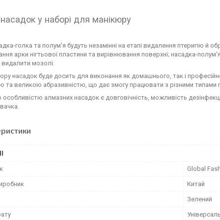
насадок у наборі для манікюру
адка-голка та полум'я будуть незамінні на етапі видалення птеригію й о
ня арки нігтьової пластини та вирівнювання поверхні; насадка-полум
 видалити мозолі.
ору насадок буде досить для виконання як домашнього, так і професійн
 та великою абразивністю, що дає змогу працювати з різними типами п
 особливістю алмазних насадок є довговічність, можливість дезінфекці
овачка.
еристики
І
к
Global Fas
виробник
Китай
Зелений
рату
Універсал