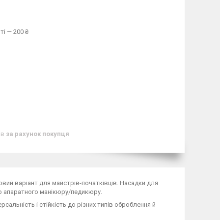
ті — 200 ₴
ів
за рахунок покупця
овий варіант для майстрів-початківців. Насадки для
бо апаратного манікюру/педикюру.
сальність і стійкість до різних типів оброблення й