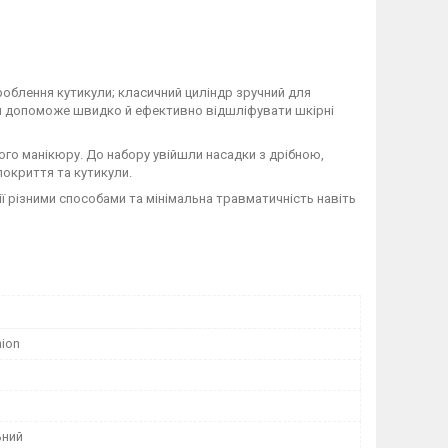
броблення кутикули; класичний циліндр зручний для
'я допоможе швидко й ефективно відшліфувати шкірні
ого манікюру. До набору увійшли насадки з дрібною,
окриття та кутикули.
ї різними способами та мінімальна травматичність навіть
hion
ьний