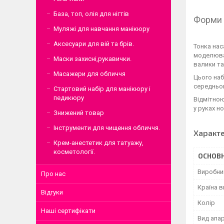
База, топ, олія для нігтів
Форми 
Муляжі для навчання манікюру
Аксесуари для вій та брів.
Тонка нас
моделюван
Маски захисні,рукавички.
валики та
Масажери для обличчя
Цього наб
середньою
Стартовий набір для манікюру і
педикюру
Відмітною
у руках н
Знижений товар
Інструменти для чищення обличчя.
Характ
Крем-анестетик для татуажу,
косметології.
ОСНОВН
Виробни
Про нас
Країна 
Відгуки
Колір
Наші сертифікати
Вид апа