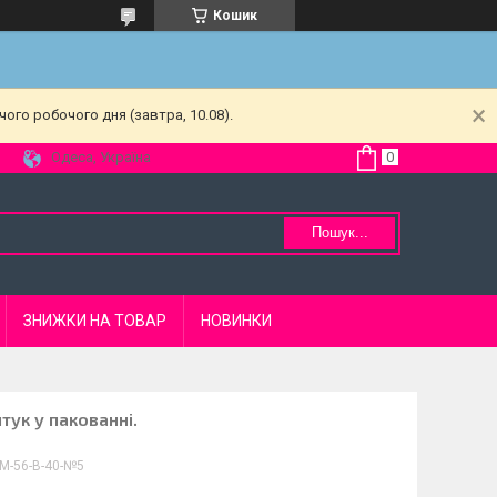
Кошик
ого робочого дня (завтра, 10.08).
Одеса, Україна
Пошук...
ЗНИЖКИ НА ТОВАР
НОВИНКИ
тук у пакованні.
М-56-В-40-№5