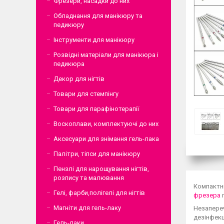
Фрезери, насадки до них
Обладнання для манікюру та
педикюру
Інструменти для манікюру
Розвідні матеріали для манікюра і
педикюра
Декор для нігтів
Товари для стемпінгу
Товари для парафінотерапії
Воскоплави, комплектуючі до них
Аксесуари для знімання гель-лака
Палітри, тіпси для манікюру
Пензлі для нарощування нігтів,
розпису та малювання
Компактни
Гелі, фарби,полігелі для нігтів
фрезера
Магніти для гель-лаку
Незапереч
дезінфекці
Гель-лаки