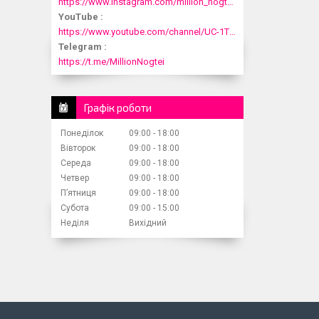
https://www.instagram.com/million_nogtei/
YouTube
https://www.youtube.com/channel/UC-1T1fDjup0Xjod3xHodyYQ
Telegram
https://t.me/MillionNogtei
Графік роботи
Понеділок
09:00
18:00
Вівторок
09:00
18:00
Середа
09:00
18:00
Четвер
09:00
18:00
Пʼятниця
09:00
18:00
Субота
09:00
15:00
Неділя
Вихідний