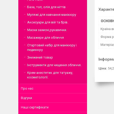
База, топ, олія для нігтів
Характ
Муляжі для навчання манікюру
ОСНОВН
Аксесуари для вій та брів.
Країна 
Маски захисні,рукавички.
Форма р
Масажери для обличчя
Матеріа
Стартовий набір для манікюру і
педикюру
Знижений товар
Інформ
Інструменти для чищення обличчя.
Ціна:
54,2
Крем-анестетик для татуажу,
косметології.
Про нас
Відгуки
Наші сертифікати