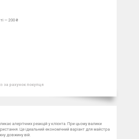
ті — 200 ₴
ів
за рахунок покупця
кликає алергічних реакцій у клієнта. При цьому валики
ористання. Це ідеальний економічний варіант для майстра
жну довжину вій.