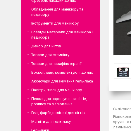
Фрезери, насадки до них
Обладнання для манікюру та
педикюру
Інструменти для манікюру
Розвідні матеріали для манікюра і
педикюра
Декор для нігтів
Товари для стемпінгу
Товари для парафінотерапії
Воскоплави, комплектуючі до них
Аксесуари для знімання гель-лака
Палітри, тіпси для манікюру
Пензлі для нарощування нігтів,
розпису та малювання
Силіконов
Гелі, фарби,полігелі для нігтів
Різноколь
Магніти для гель-лаку
зручні та
ламімейке
Гель-лаки