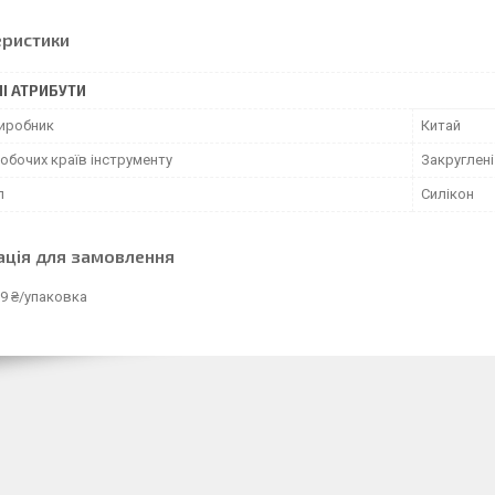
еристики
І АТРИБУТИ
виробник
Китай
обочих країв інструменту
Закруглені 
л
Силікон
ація для замовлення
9 ₴/упаковка