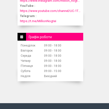
https://www.instagram.com/million_nogtei/
YouTube
https://www.youtube.com/channel/UC-1T1fDjup0Xjod3xHodyYQ
Telegram
https://t.me/MillionNogtei
Графік роботи
Понеділок
09:00
18:00
Вівторок
09:00
18:00
Середа
09:00
18:00
Четвер
09:00
18:00
Пʼятниця
09:00
18:00
Субота
09:00
15:00
Неділя
Вихідний