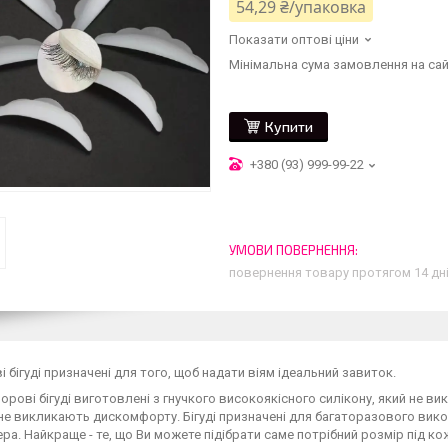
54,29 ₴/упаковка
Показати оптові ціни
Мінімальна сума замовлення на сай
Купити
+380 (93) 999-99-22
повернення товару протягом 14 дн
і бігуді призначені для того, щоб надати віям ідеальний завиток.
орові бігуді виготовлені з гнучкого високоякісного силікону, який не ви
 не викликають дискомфорту. Бігуді призначені для багаторазового вик
ра. Найкраще - те, що Ви можете підібрати саме потрібний розмір під ко