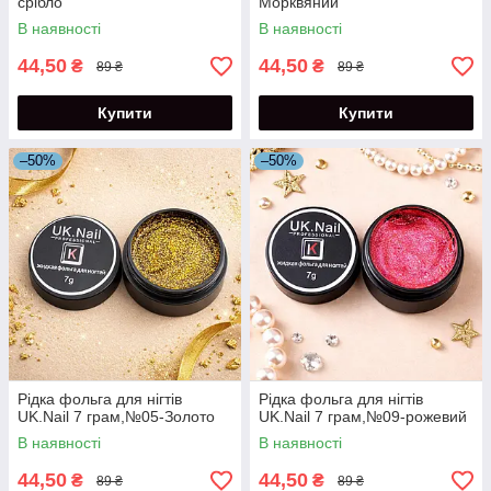
срібло
Морквяний
В наявності
В наявності
44,50
44,50
₴
₴
89 ₴
89 ₴
Купити
Купити
–50%
–50%
Рідка фольга для нігтів
Рідка фольга для нігтів
UK.Nail 7 грам,№05-Золото
UK.Nail 7 грам,№09-рожевий
В наявності
В наявності
44,50
44,50
₴
₴
89 ₴
89 ₴