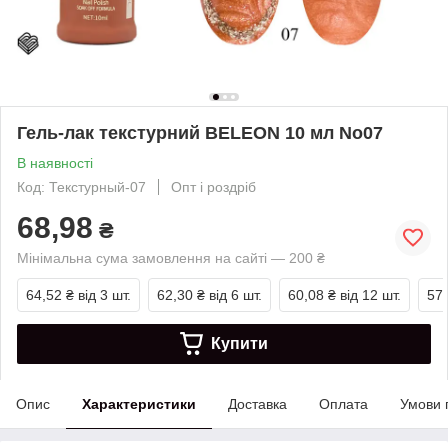
Гель-лак текстурний BELEON 10 мл No07
В наявності
Код: Текстурный-07
Опт і роздріб
68,98
₴
Мінімальна сума замовлення на сайті — 200 ₴
64,52 ₴
від 3 шт.
62,30 ₴
від 6 шт.
60,08 ₴
від 12 шт.
57,
Купити
Опис
Характеристики
Доставка
Оплата
Умови 