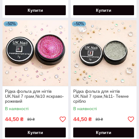
Купити
Купити
–50%
–50%
Рідка фольга для нігтів
Рідка фольга для нігтів
UK.Nail 7 грам,№10 яскраво-
UK.Nail 7 грам,№11- Темне
рожевий
срібло
В наявності
В наявності
44,50
44,50
₴
₴
89 ₴
89 ₴
Купити
Купити