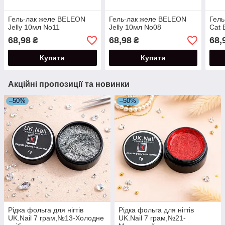
Гель-лак желе BELEON
Гель-лак желе BELEON
Гель
Jelly 10мл No11
Jelly 10мл No08
Cat 
68,98
68,98
68,
₴
₴
Купити
Купити
Акційні пропозиції та новинки
–50%
–50%
Рідка фольга для нігтів
Рідка фольга для нігтів
UK.Nail 7 грам,№13-Холодне
UK.Nail 7 грам,№21-