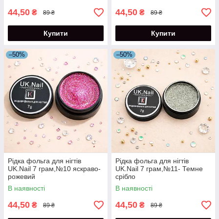
44,50
44,50
₴
₴
89 ₴
89 ₴
Купити
Купити
–50%
–50%
Рідка фольга для нігтів
Рідка фольга для нігтів
UK.Nail 7 грам,№10 яскраво-
UK.Nail 7 грам,№11- Темне
рожевий
срібло
В наявності
В наявності
44,50
44,50
₴
₴
89 ₴
89 ₴