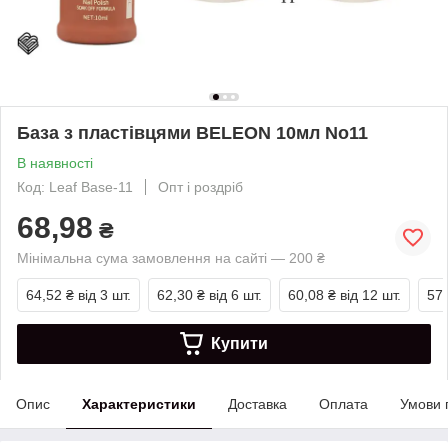
База з пластівцями BELEON 10мл No11
В наявності
Код: Leaf Base-11
Опт і роздріб
68,98
₴
Мінімальна сума замовлення на сайті — 200 ₴
64,52 ₴
від 3 шт.
62,30 ₴
від 6 шт.
60,08 ₴
від 12 шт.
57,
Купити
Опис
Характеристики
Доставка
Оплата
Умови 