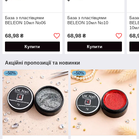
База з пластівцями
База з пластівцями
Баз
BELEON 10мл No06
BELEON 10мл No10
BEL
10м
68,98
68,98
68,
₴
₴
Купити
Купити
Акційні пропозиції та новинки
–50%
–50%