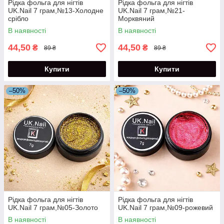
Рідка фольга для нігтів
Рідка фольга для нігтів
UK.Nail 7 грам,№13-Холодне
UK.Nail 7 грам,№21-
срібло
Морквяний
В наявності
В наявності
44,50
44,50
₴
₴
89 ₴
89 ₴
Купити
Купити
–50%
–50%
Рідка фольга для нігтів
Рідка фольга для нігтів
UK.Nail 7 грам,№05-Золото
UK.Nail 7 грам,№09-рожевий
В наявності
В наявності