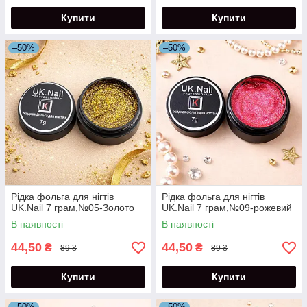
Купити
Купити
–50%
–50%
Рідка фольга для нігтів
Рідка фольга для нігтів
UK.Nail 7 грам,№05-Золото
UK.Nail 7 грам,№09-рожевий
В наявності
В наявності
44,50
44,50
₴
₴
89 ₴
89 ₴
Купити
Купити
–50%
–50%