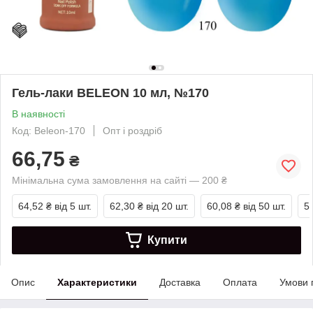
Гель-лаки BELEON 10 мл, №170
В наявності
Код: Beleon-170
Опт і роздріб
66,75
₴
Мінімальна сума замовлення на сайті — 200 ₴
64,52 ₴
від 5 шт.
62,30 ₴
від 20 шт.
60,08 ₴
від 50 шт.
5
Купити
Опис
Характеристики
Доставка
Оплата
Умови 