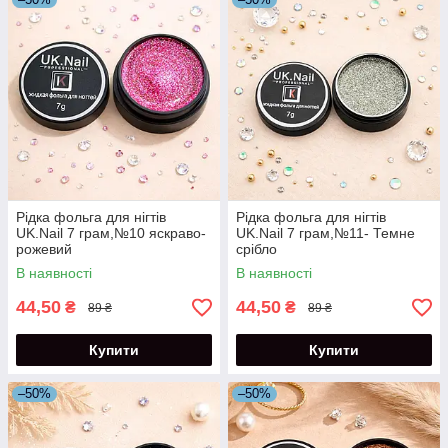
Рідка фольга для нігтів
Рідка фольга для нігтів
UK.Nail 7 грам,№10 яскраво-
UK.Nail 7 грам,№11- Темне
рожевий
срібло
В наявності
В наявності
44,50
44,50
₴
₴
89 ₴
89 ₴
Купити
Купити
–50%
–50%