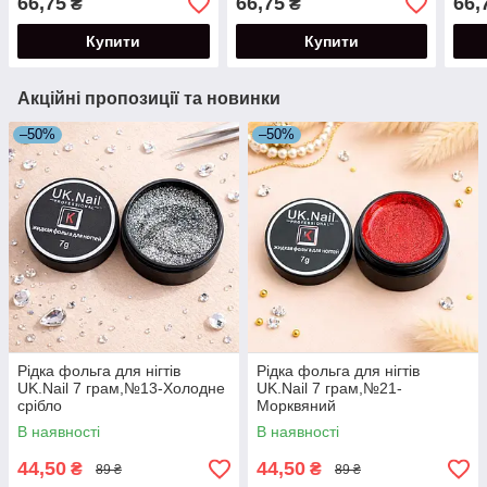
66,75
66,75
66,
₴
₴
Купити
Купити
Акційні пропозиції та новинки
–50%
–50%
Рідка фольга для нігтів
Рідка фольга для нігтів
UK.Nail 7 грам,№13-Холодне
UK.Nail 7 грам,№21-
срібло
Морквяний
В наявності
В наявності
44,50
44,50
₴
₴
89 ₴
89 ₴