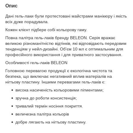
Опис
Дані гель-лаки були протестовані майстрами манікюру і якість
всіх дуже порадувала.
Кожен клієнт підбере собі кольорову гаму.
Повна палітра гель-лаків бренду BELEON. Серія вражає
великою різноманітністю відтінків, які відповідають передовим
тенденціям у нейл-дизайні. Об'єм 10 мл є оптимальним для
професійного використання і для приватного застосування.
Особливості гель-лаків BELEON
Головною перевагою продукції є екологічна чистота та
безпека, що виключає негативний вплив матеріалів на
нігтьову пластину. Іншими перевагами гель-лаків є:
висока насиченість кольоровими пігментами;
зручна до роботи консистенція;
тривалий термін носіння покриття.
величезна палітра кольорів
добре лягають на нігтьову пластину.