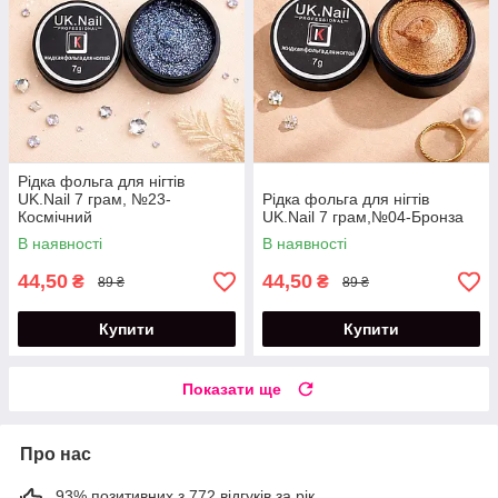
Рідка фольга для нігтів
UK.Nail 7 грам, №23-
Рідка фольга для нігтів
Космічний
UK.Nail 7 грам,№04-Бронза
В наявності
В наявності
44,50
44,50
₴
₴
89 ₴
89 ₴
Купити
Купити
Показати ще
Про нас
93% позитивних з 772 відгуків за рік